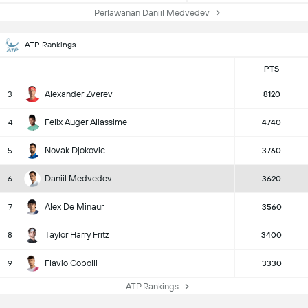
Perlawanan Daniil Medvedev
ATP Rankings
PTS
Alexander Zverev
3
8120
Felix Auger Aliassime
4
4740
Novak Djokovic
5
3760
Daniil Medvedev
6
3620
Alex De Minaur
7
3560
Taylor Harry Fritz
8
3400
Flavio Cobolli
9
3330
ATP Rankings