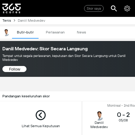
Skor saya
Tenis
Daniil Medvedev
Butir-butir
Perlawanan
News
Daniil Medvedev: Skor Secara Langsung
Tempat untuk segala perlawanan, keputusan dan Skor Secara Langsung untuk Daniil
Medvedev
Follow
Pandangan keseluruhan skor
Montreal - 2nd Ro
0
-
2
05/08
Daniil
Lihat Semua Keputusan
Medvedev