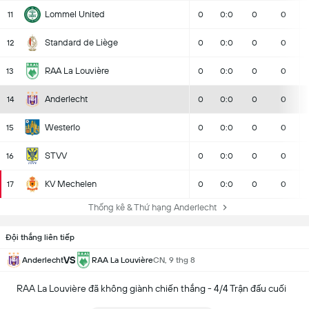
Lommel United
11
0
0:0
0
0
Standard de Liège
12
0
0:0
0
0
RAA La Louvière
13
0
0:0
0
0
Anderlecht
14
0
0:0
0
0
Westerlo
15
0
0:0
0
0
STVV
16
0
0:0
0
0
KV Mechelen
17
0
0:0
0
0
Thống kê & Thứ hạng Anderlecht
Đội thắng liên tiếp
VS
Anderlecht
RAA La Louvière
CN, 9 thg 8
RAA La Louvière đã không giành chiến thắng - 4/4 Trận đấu cuối