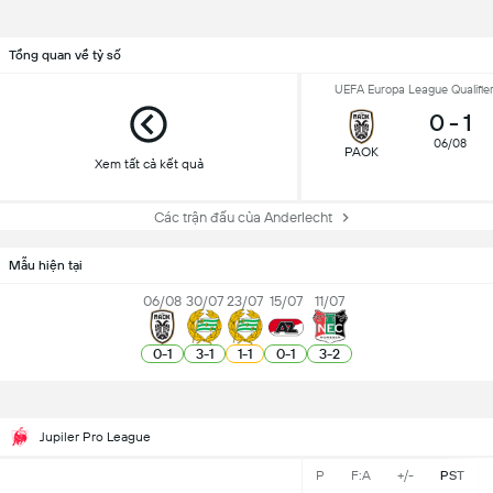
Tổng quan về tỷ số
UEFA Europa League Qualifier
0
-
1
06/08
PAOK
Xem tất cả kết quả
Các trận đấu của Anderlecht
Mẫu hiện tại
06/08
30/07
23/07
15/07
11/07
0
-
1
3
-
1
1
-
1
0
-
1
3
-
2
Jupiler Pro League
P
F:A
+/-
PST