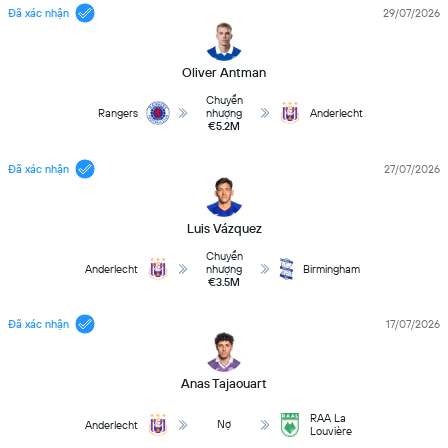
Đã xác nhận
29/07/2026
Oliver Antman
Chuyển
Rangers
nhượng
Anderlecht
€5.2M
Đã xác nhận
27/07/2026
Luis Vázquez
Chuyển
Anderlecht
nhượng
Birmingham
€3.5M
Đã xác nhận
17/07/2026
Anas Tajaouart
RAA La
Nợ
Anderlecht
Louvière