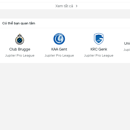
Xem tất cả
Có thể bạn quan tâm
Uni
Club Brugge
KAA Gent
KRC Genk
Jupi
Jupiler Pro League
Jupiler Pro League
Jupiler Pro League