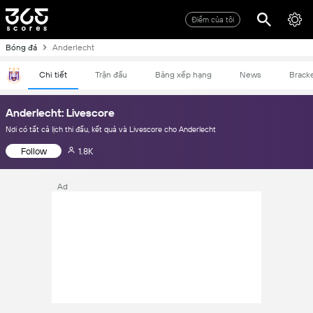
Điểm của tôi
Bóng đá
Anderlecht
Chi tiết
Trận đấu
Bảng xếp hạng
News
Brack
Anderlecht: Livescore
Nơi có tất cả lịch thi đấu, kết quả và Livescore cho Anderlecht
Follow
1.8K
Ad