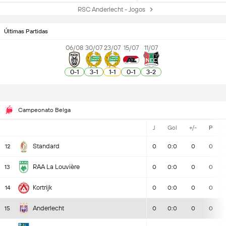
RSC Anderlecht - Jogos
Últimas Partidas
06/08
30/07
23/07
15/07
11/07
0
-
1
3
-
1
1
-
1
0
-
1
3
-
2
Campeonato Belga
J
Gol
+/-
P
Standard
12
0
0:0
0
0
RAA La Louvière
13
0
0:0
0
0
Kortrijk
14
0
0:0
0
0
Anderlecht
15
0
0:0
0
0