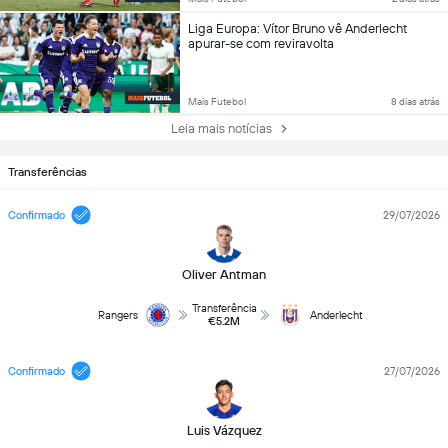
Liga Europa: Vítor Bruno vê Anderlecht
apurar-se com reviravolta
Mais Futebol
8 dias atrás
Leia mais notícias
Transferências
Confirmado
29/07/2026
Oliver Antman
Transferência
Rangers
Anderlecht
€5.2M
Confirmado
27/07/2026
Luis Vázquez