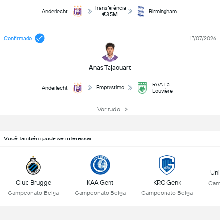
Transferência
Anderlecht
Birmingham
€3.5M
Confirmado
17/07/2026
Anas Tajaouart
RAA La
Empréstimo
Anderlecht
Louvière
Ver tudo
Você também pode se interessar
Uni
Club Brugge
KAA Gent
KRC Genk
Cam
Campeonato Belga
Campeonato Belga
Campeonato Belga