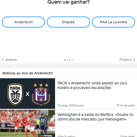
Quem vai ganhar?
Anderlecht
Empate
RAA La Louvière
Anterior
Próximo
Notícias ao vivo de Anderlecht
PAOK x Anderlecht: onde assistir ao vivo,
horário e prováveis escalações
Notícias 365Scores
19 horas atrás
Vertonghen e a saída do Benfica: «Soube no
último dia de mercado, por mensagem»
Mais Futebol
2 dias atrás