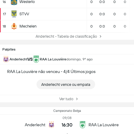
Westerlo
16
0
0:0
0
0
STVV
17
0
0:0
0
0
Mechelen
18
0
0:0
0
0
Anderlecht - Tabela de classificação
Palpites
VS
Anderlecht
RAA La Louvière
domingo, 9º ago
RAA La Louvière não venceu - 4/4 Últimos jogos
Anderlecht vence ou empata
Ver tudo
Campeonato Belga
09/08
16:30
Anderlecht
RAA La Louvière