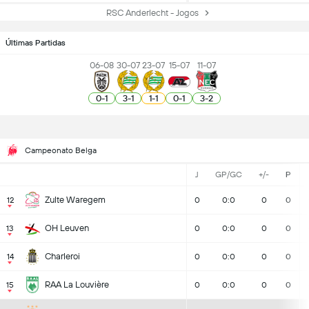
RSC Anderlecht - Jogos
Últimas Partidas
06-08
30-07
23-07
15-07
11-07
0
-
1
3
-
1
1
-
1
0
-
1
3
-
2
Campeonato Belga
J
GP/GC
+/-
P
Zulte Waregem
12
0
0:0
0
0
OH Leuven
13
0
0:0
0
0
Charleroi
14
0
0:0
0
0
RAA La Louvière
15
0
0:0
0
0