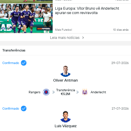
Liga Europa: Vítor Bruno vê Anderlecht
apurar-se com reviravolta
Mais Futebol
10 dias atrás
Leia mais notícias
Transferências
Confirmado
29-07-2026
Oliver Antman
Transferéncia
Rangers
Anderlecht
€5.2M
Confirmado
27-07-2026
Luis Vázquez