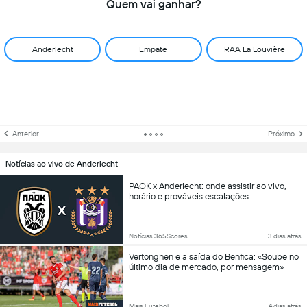
Quem vai ganhar?
Anderlecht
Empate
RAA La Louvière
Anterior
Próximo
Notícias ao vivo de Anderlecht
PAOK x Anderlecht: onde assistir ao vivo,
horário e prováveis escalações
Notícias 365Scores
3 dias atrás
Vertonghen e a saída do Benfica: «Soube no
último dia de mercado, por mensagem»
Mais Futebol
4 dias atrás