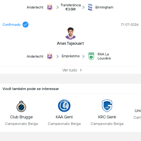
Transferéncia
Anderlecht
Birmingham
€3.5M
Confirmado
17-07-2026
Anas Tajaouart
RAA La
Empréstimo
Anderlecht
Louvière
Ver tudo
Você também pode se interessar
Uni
Club Brugge
KAA Gent
KRC Genk
Cam
Campeonato Belga
Campeonato Belga
Campeonato Belga