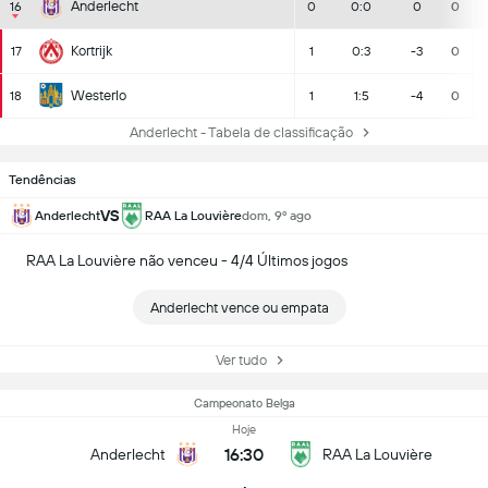
Anderlecht
16
0
0:0
0
0
Kortrijk
17
1
0:3
-3
0
Westerlo
18
1
1:5
-4
0
Anderlecht - Tabela de classificação
Tendências
VS
Anderlecht
RAA La Louvière
dom, 9º ago
RAA La Louvière não venceu - 4/4 Últimos jogos
Anderlecht vence ou empata
Ver tudo
Campeonato Belga
Hoje
16:30
Anderlecht
RAA La Louvière