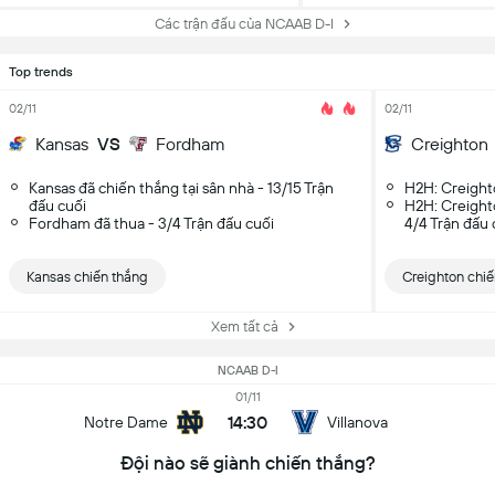
Các trận đấu của NCAAB D-I
Top trends
02/11
02/11
Kansas
VS
Fordham
Creighton
Kansas đã chiến thắng tại sân nhà - 13/15 Trận
H2H: Creighto
đấu cuối
H2H: Creighto
Fordham đã thua - 3/4 Trận đấu cuối
4/4 Trận đấu 
Kansas chiến thắng
Creighton chiế
Xem tất cả
NCAAB D-I
01/11
14:30
Notre Dame
Villanova
Đội nào sẽ giành chiến thắng?