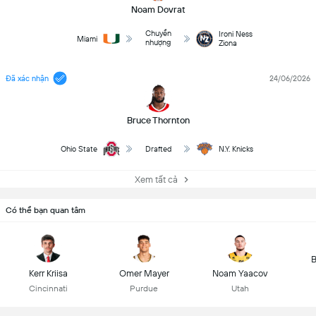
Noam Dovrat
Chuyển
Ironi Ness
Miami
nhượng
Ziona
Đã xác nhận
24/06/2026
Bruce Thornton
Ohio State
Drafted
N.Y. Knicks
Xem tất cả
Có thể bạn quan tâm
B
Kerr Kriisa
Omer Mayer
Noam Yaacov
Cincinnati
Purdue
Utah