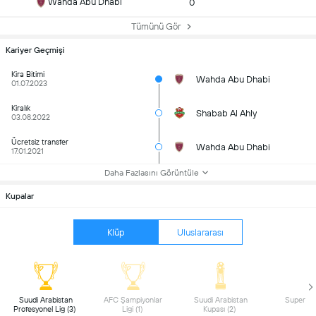
Wahda Abu Dhabi
0
Tümünü Gör
Kariyer Geçmişi
Kira Bitimi
Wahda Abu Dhabi
01.07.2023
Kiralık
Shabab Al Ahly
03.08.2022
Ücretsiz transfer
Wahda Abu Dhabi
17.01.2021
Daha Fazlasını Görüntüle
Kupalar
Klüp
Uluslararası
 Suudi Arabistan 
 AFC Şampiyonlar 
 Suudi Arabistan 
Profesyonel Lig (3) 
Ligi (1) 
Kupası (2) 