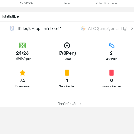
15.01.1994
Boy
Kulüp Numarası.
İstatistikler
Birleşik Arap Emirlikleri 1
AFC Şampiyonlar Ligi
24/26
17(8Pen)
2
Görünüşler
Goller
Asistler
7.5
4
0
Puanlama
Sarı Kartlar
Kırmızı Kartlar
Tümünü Gör