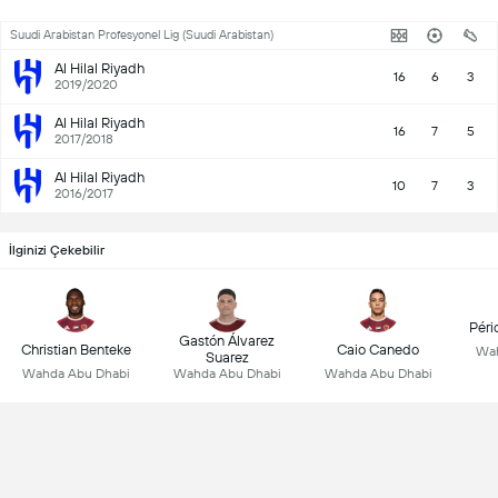
Suudi Arabistan Profesyonel Lig (Suudi Arabistan)
Al Hilal Riyadh
16
6
3
2019/2020
Al Hilal Riyadh
16
7
5
2017/2018
Al Hilal Riyadh
10
7
3
2016/2017
İlginizi Çekebilir
Péri
Gastón Álvarez
Christian Benteke
Caio Canedo
Wah
Suarez
Wahda Abu Dhabi
Wahda Abu Dhabi
Wahda Abu Dhabi