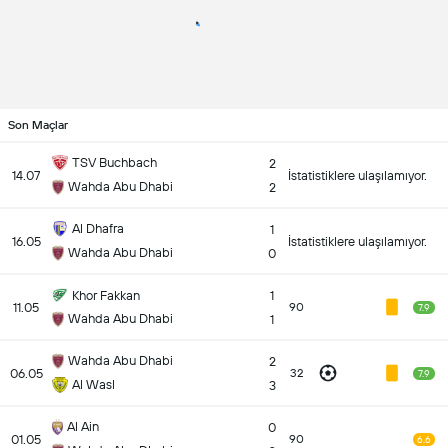
Son Maçlar
TSV Buchbach
2
14.07
İstatistiklere ulaşılamıyor.
Wahda Abu Dhabi
2
Al Dhafra
1
16.05
İstatistiklere ulaşılamıyor.
Wahda Abu Dhabi
0
Khor Fakkan
1
11.05
90
7.9
Wahda Abu Dhabi
1
Wahda Abu Dhabi
2
06.05
32
7.9
Al Wasl
3
Al Ain
0
01.05
90
6.6