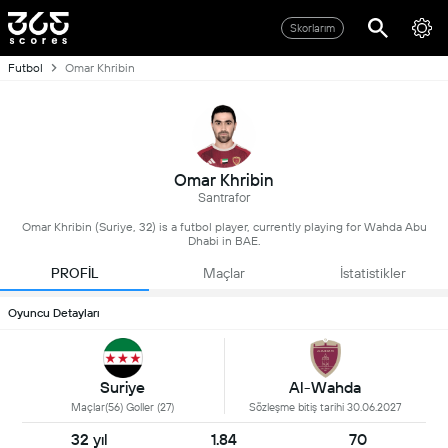
Skorlarım
Futbol
Omar Khribin
Omar Khribin
Santrafor
Omar Khribin (Suriye, 32) is a futbol player, currently playing for Wahda Abu
Dhabi in BAE.
PROFİL
Maçlar
İstatistikler
Oyuncu Detayları
Suriye
Al-Wahda
Maçlar(56) Goller (27)
Sözleşme bitiş tarihi 30.06.2027
32 yıl
1.84
70