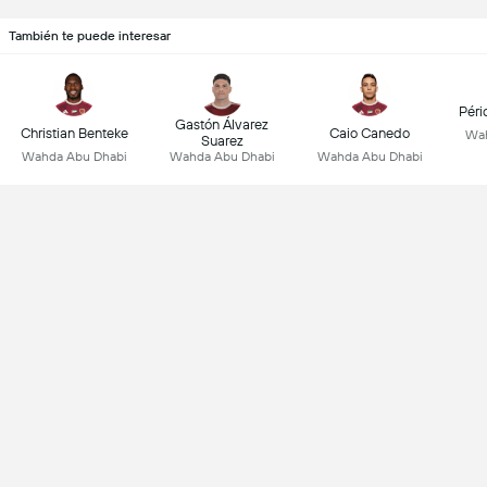
También te puede interesar
Péri
Gastón Álvarez
Christian Benteke
Caio Canedo
Wah
Suarez
Wahda Abu Dhabi
Wahda Abu Dhabi
Wahda Abu Dhabi