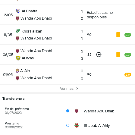
Al Dhafra
1
Estadísticas no
16/05
disponibles
Wahda Abu Dhabi
0
Khor Fakkan
1
11/05
90
7.9
Wahda Abu Dhabi
1
Wahda Abu Dhabi
2
06/05
32
7.9
Al Wasl
3
Al Ain
0
01/05
90
6.6
Wahda Abu Dhabi
0
Ver más
Transferencia
Fin del préstamo
Wahda Abu Dhabi
01/07/2023
Préstamo
Shabab Al Ahly
03/08/2022