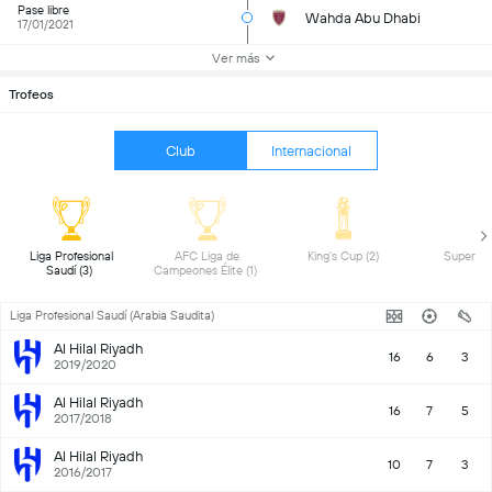
Pase libre
Wahda Abu Dhabi
17/01/2021
Ver más
Trofeos
Club
Internacional
 Liga Profesional 
 AFC Liga de 
 King's Cup (2) 
Saudí (3) 
Campeones Élite (1) 
Liga Profesional Saudí (Arabia Saudita)
Al Hilal Riyadh
16
6
3
2019/2020
Al Hilal Riyadh
16
7
5
2017/2018
Al Hilal Riyadh
10
7
3
2016/2017