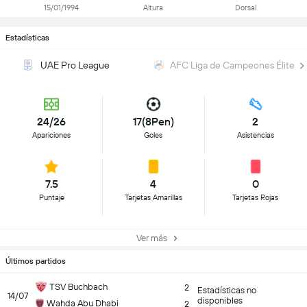
15/01/1994
Altura
Dorsal
Estadísticas
UAE Pro League
AFC Liga de Campeones Élite
24/26
17(8Pen)
2
Apariciones
Goles
Asistencias
7.5
4
0
Puntaje
Tarjetas Amarillas
Tarjetas Rojas
Ver más
Últimos partidos
TSV Buchbach
2
Estadísticas no
14/07
disponibles
Wahda Abu Dhabi
2