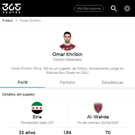
Mis Marcadores
Fútbol
Omar Khribin
Omar Khribin
Centro Delantero
Omar Khribin (Siria, 32) es un jugador de fútbol, actualmente juega en
Wahda Abu Dhabi en EAU.
Perfil
Partidos
Estadísticas
Detalles del jugador
Siria
Al-Wahda
Partidos(56) Goles (27)
Fin del contrato 30/06/2027
32 años
1.84
70