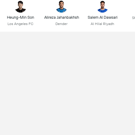
Heung-Min Son
Alireza Jahanbakhsh
Salem Al Dawsari
S
Los Angeles FC
Dender
Al Hilal Riyadh