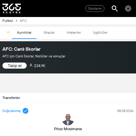
Skorlarım
Futbol
AFC
Ayrıntılar
Maçlar
Haberler
İçgörüler
AFC: Canlı Skorlar
AFC için Canlı Skorlar, fikstürler ve sonuçlar
Takip et
234.9K
Transferler
Doğrulanmış
08.08.2026
Pitso Mosimane