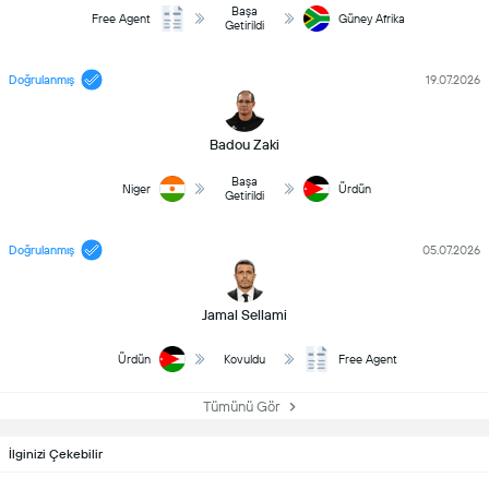
Başa
Free Agent
Güney Afrika
Getirildi
Doğrulanmış
19.07.2026
Badou Zaki
Başa
Niger
Ürdün
Getirildi
Doğrulanmış
05.07.2026
Jamal Sellami
Ürdün
Kovuldu
Free Agent
Tümünü Gör
İlginizi Çekebilir