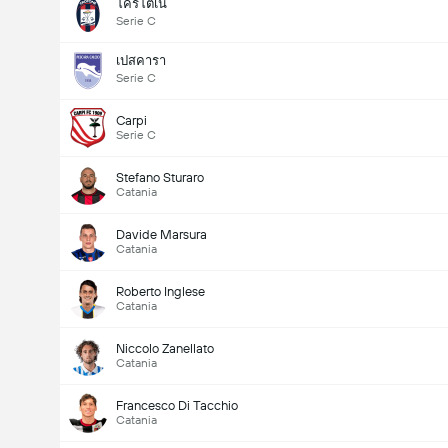
โครโตเน่
Serie C
เปสคารา
Serie C
Carpi
Serie C
Stefano Sturaro
Catania
Davide Marsura
Catania
Roberto Inglese
Catania
Niccolo Zanellato
Catania
Francesco Di Tacchio
Catania