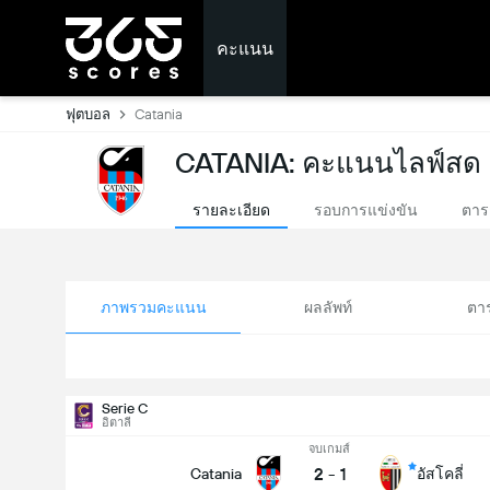
คะแนน
ฟุตบอล
Catania
CATANIA: คะแนนไลฟ์สด
รายละเอียด
รอบการแข่งขัน
ตาร
ภาพรวมคะแนน
ผลลัพท์
ตา
Serie C
อิตาลี
จบเกมส์
2
-
1
Catania
อัสโคลี่