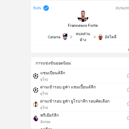
30/06/2
ยืนยัน
Francesco Forte
หมดส่วน
Catania
อัสโคลี่
ค้าง
ดู
การแข่งขันยอดนิยม
แชมเปียนส์ลีก
ยุโรป
ผ่านเข้ารอบ ยูฟ่า แชมเปี้ยนส์ลีก
ยุโรป
ผ่านเข้ารอบ ยูฟ่า ยูโรปาลีก รอบคัดเลือก
ยุโรป
พรีเมียร์ลีก
อังกฤษ