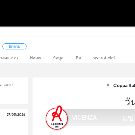
ติดตาม
างคะแนน
News
ข้อมูล
ทีม
ทรานส์เฟอร์
รางแข่ง
Coppa Ital
วัน
แข่
27/05/2026
VICENZA