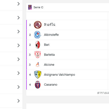
Serie C
ลิวอร์โน่
2
Albinoleffe
2
Bari
2
Barletta
3
Alcione
3
Arzignano Valchiampo
4
Casarano
4
ตารางและ