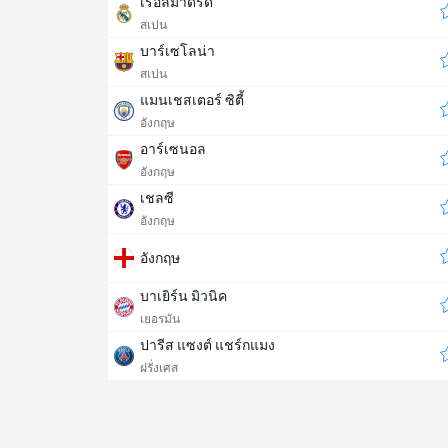
เรอัลมาดริด
สเปน
บาร์เซโลน่า
สเปน
แมนเชสเตอร์ ซิตี้
อังกฤษ
อาร์เซนอล
อังกฤษ
เชลซี
อังกฤษ
อังกฤษ
บาเยิร์น มิวนิค
เยอรมัน
ปารีส แซงต์ แชร์กแมง
ฝรั่งเศส