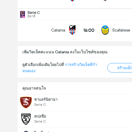
Serie C
ประตูทั้งหมดในแมทช์นี้ (2.5)
อิตาลี
16:00
Catania
Scafatese
ด้านล่าง
โอเวอร์
เพิ่มวิดเจ็ตคะแนน Catania ลงในเว็บไซต์ของคุณ
ดูตัวเลือกเพิ่มเติมโดยไปที่
การสร้างวิดเจ็ตที่กํา
สร้างแท
หนดเอง
คุณอาจสนใจ
ซาแลร์นิตาน่า
Serie C
สเปเซีย
Serie C