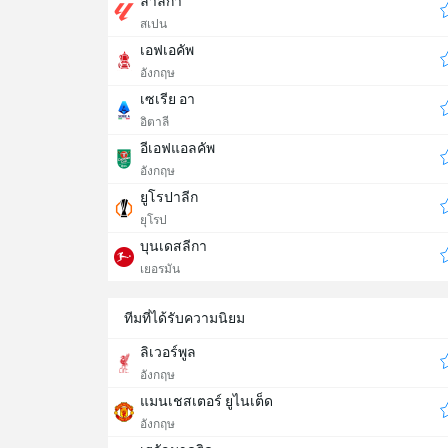
ลาลีกา
สเปน
เอฟเอคัพ
อังกฤษ
เซเรีย อา
อิตาลี
อีเอฟแอลคัพ
อังกฤษ
ยูโรปาลีก
ยุโรป
บุนเดสลีกา
เยอรมัน
ทีมที่ได้รับความนิยม
ลิเวอร์พูล
อังกฤษ
แมนเชสเตอร์ ยูไนเต็ด
อังกฤษ