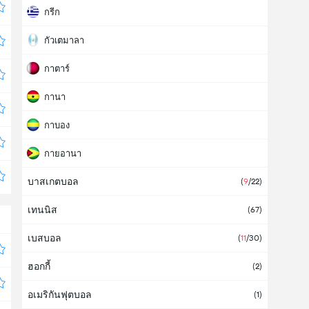
กรีก
กัวเตมาลา
กาตาร์
กานา
กาบอง
กายอานา
บาสเกตบอล
การแข่งขันกีฬาโอลิมปิก
(
9
/22)
เทนนิส
เกรเนดา
(67)
เบสบอล
เกาหลีใต้
(6)
(
11
/30)
ฮอกกี้
เกาหลีเหนือ
(2)
อเมริกันฟุตบอล
โกตดิวัวร์
(1)