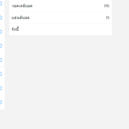
วอลเลย์บอล
คอสตาริกา
(
1
/1)
(15)
แฮนด์บอล
คาซักสถาน
(1)
รักบี้
คิวบา
คีร์กีสถาน
คูราเซา
คูเวต
เคนย่า
แคนาดา
(1)
แคเมอรูน
โคโซโว
โครเอเซีย