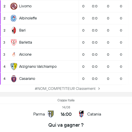
Livorno
2
0
0:0
0
0
Albinoleffe
2
0
0:0
0
0
Bari
2
0
0:0
0
0
Barletta
3
0
0:0
0
0
Alcione
3
0
0:0
0
0
Arzignano Valchiampo
4
0
0:0
0
0
Casarano
4
0
0:0
0
0
#NOM_COMPETITEUR Classement
Coppa Italia
14/08
16:00
Parma
Catania
Qui va gagner ?