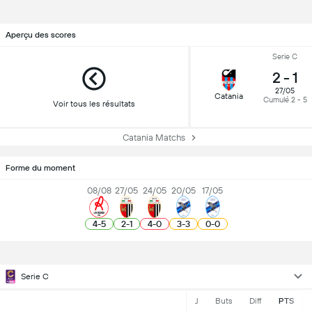
Aperçu des scores
Serie C
2
-
1
27/05
Catania
Cumulé 2 - 5
Voir tous les résultats
Catania Matchs
Forme du moment
08/08
27/05
24/05
20/05
17/05
4
-
5
2
-
1
4
-
0
3
-
3
0
-
0
Serie C
J
Buts
Diff
PTS