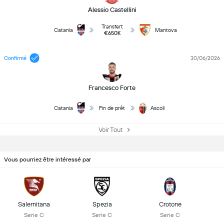
Alessio Castellini
Transfert
Catania
Mantova
€650K
Confirmé
30/06/2026
Francesco Forte
Catania
Fin de prêt
Ascoli
Voir Tout
Vous pourriez être intéressé par
Salernitana
Spezia
Crotone
Serie C
Serie C
Serie C