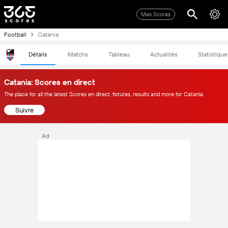
Mes Scores
Football
Catania
Détails
Matchs
Tableau
Actualités
Statistique
Catania: Scores en direct
The place for all the latest Scores en direct, fixtures, results and more for Catania
Suivre
Ad