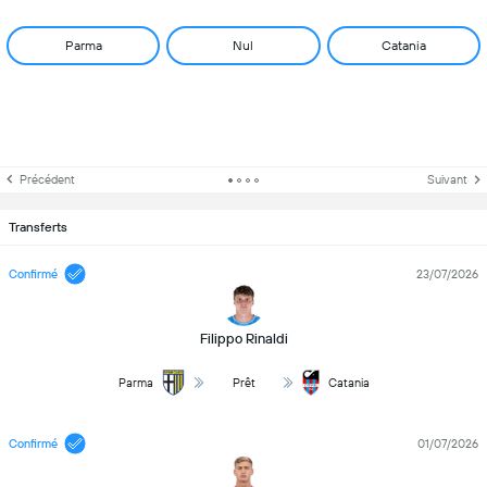
Parma
Nul
Catania
Précédent
Suivant
Transferts
Confirmé
23/07/2026
Filippo Rinaldi
Parma
Prêt
Catania
Confirmé
01/07/2026