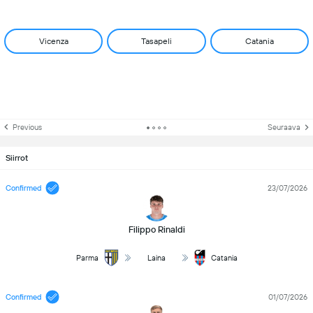
Vicenza
Tasapeli
Catania
Previous
Seuraava
Siirrot
Confirmed
23/07/2026
Filippo Rinaldi
Parma
Laina
Catania
Confirmed
01/07/2026