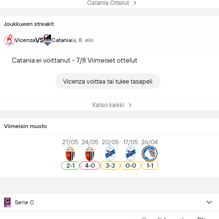
Catania Ottelut
Joukkueen streakit
VS
Vicenza
Catania
la, 8. elo
Catania ei voittanut - 7/8 Viimeiset ottelut
Vicenza voittaa tai tulee tasapeli
Katso kaikki
Viimeisin muoto
27/05
24/05
20/05
17/05
26/04
2
-
1
4
-
0
3
-
3
0
-
0
1
-
1
Serie C