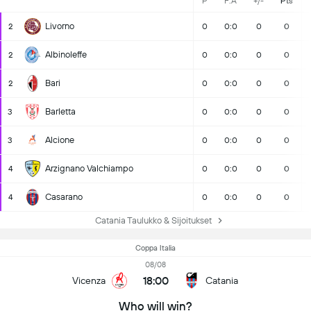
P
F:A
+/-
Pts
Livorno
2
0
0:0
0
0
Albinoleffe
2
0
0:0
0
0
Bari
2
0
0:0
0
0
Barletta
3
0
0:0
0
0
Alcione
3
0
0:0
0
0
Arzignano Valchiampo
4
0
0:0
0
0
Casarano
4
0
0:0
0
0
Catania Taulukko & Sijoitukset
Coppa Italia
08/08
18:00
Vicenza
Catania
Who will win?