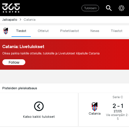
Tulokseni
Jalkapallo
Catania
Tiedot
Ottelut
Pistetilastot
News
Tilastot
Catania: Livetulokset
Oikea paikka kaikille otteluille, tuloksille ja Livetulokset kilpailulle Catania
Follow
Pisteiden yleiskatsaus
Serie C
2
-
1
27/05
Catania
Vie eteenpäin 2 
Katso kaikki tulokset
5