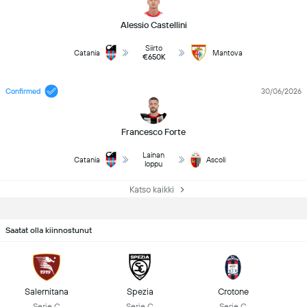
Alessio Castellini
Siirto
Catania
Mantova
€650K
Confirmed
30/06/2026
Francesco Forte
Lainan
Catania
Ascoli
loppu
Katso kaikki
Saatat olla kiinnostunut
Salernitana
Spezia
Crotone
Serie C
Serie C
Serie C