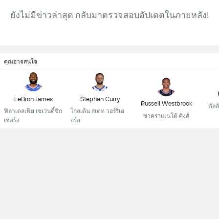
ยังไม่มีข่าวล่าสุด กลับมาตรวจสอบอัปเดตในภายหลัง!
คุณอาจสนใจ
LeBron James
Stephen Curry
Russell Westbrook
ดัลล
ฟิลาเดลเฟีย เซเว่นตี้ซิก
โกลเด้น สเตท วอร์ริเอ
ซาคราเมนโต้ คิงส์
เซอร์ส
อร์ส