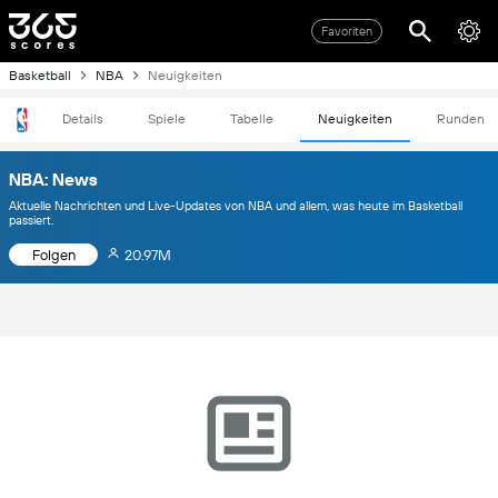
Favoriten
Basketball
NBA
Neuigkeiten
Details
Spiele
Tabelle
Neuigkeiten
Runden
NBA: News
Aktuelle Nachrichten und Live-Updates von NBA und allem, was heute im Basketball
passiert.
Folgen
20.97M