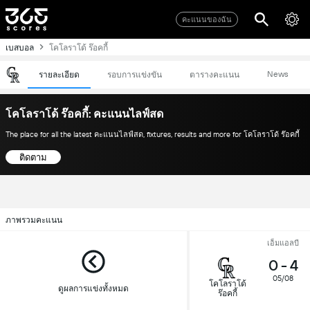
คะแนนของฉัน
เบสบอล
โคโลราโด้ ร๊อคกี้
News
รายละเอียด
รอบการแข่งขัน
ตารางคะแนน
โคโลราโด้ ร๊อคกี้: คะแนนไลฟ์สด
The place for all the latest คะแนนไลฟ์สด, fixtures, results and more for โคโลราโด้ ร๊อคกี้
ติดตาม
ภาพรวมคะแนน
เอ็มแอลบี
0
-
4
05/08
โคโลราโด้
ดูผลการแข่งทั้งหมด
ร๊อคกี้