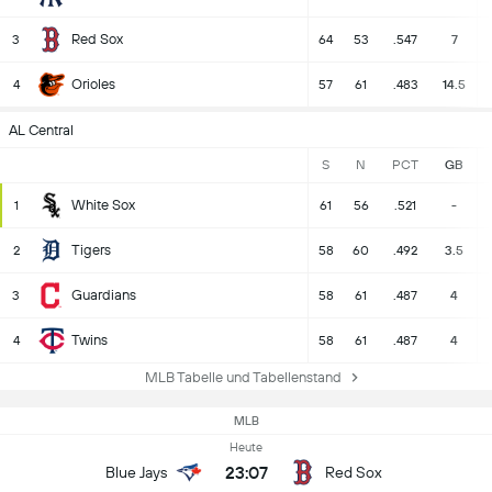
Red Sox
3
64
53
.547
7
Orioles
4
57
61
.483
14.5
AL Central
S
N
PCT
GB
White Sox
1
61
56
.521
-
Tigers
2
58
60
.492
3.5
Guardians
3
58
61
.487
4
Twins
4
58
61
.487
4
MLB Tabelle und Tabellenstand
MLB
Heute
23:07
Blue Jays
Red Sox