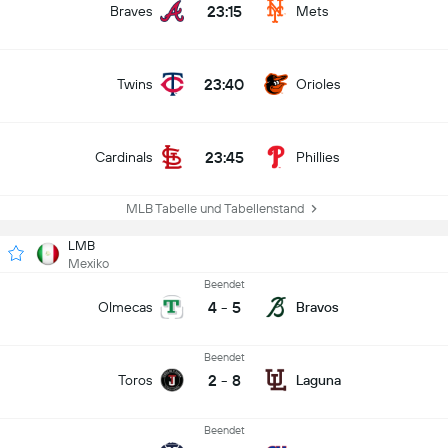
23:15
Braves
Mets
23:40
Twins
Orioles
23:45
Cardinals
Phillies
MLB Tabelle und Tabellenstand
LMB
Mexiko
Beendet
4
-
5
Olmecas
Bravos
Beendet
2
-
8
Toros
Laguna
Beendet