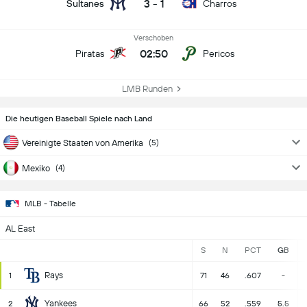
3
-
1
Sultanes
Charros
Verschoben
02:50
Piratas
Pericos
LMB Runden
Die heutigen Baseball Spiele nach Land
Vereinigte Staaten von Amerika
(5)
Mexiko
(4)
MLB - Tabelle
AL East
S
N
PCT
GB
Rays
1
71
46
.607
-
Yankees
2
66
52
.559
5.5