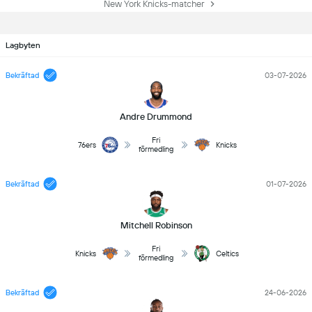
New York Knicks-matcher
Lagbyten
Bekräftad
03-07-2026
Andre Drummond
Fri
76ers
Knicks
förmedling
Bekräftad
01-07-2026
Mitchell Robinson
Fri
Knicks
Celtics
förmedling
Bekräftad
24-06-2026