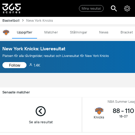
Mina resultat
Basketboll
New York Knicks
Uppgifter
Matcher
Ställningar
News
Bracket
New York Knicks: Liveresultat
Platsen för alla tävlingstider, resultat och Liveresultat för New York Knicks
Follow
1.4K
Senaste matcher
NBA Summer Lea
88
-
110
18-07
Knicks
Se alla resultat