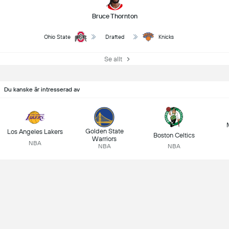
Bruce Thornton
Ohio State
Drafted
Knicks
Se allt
Du kanske är intresserad av
Golden State
Los Angeles Lakers
Boston Celtics
Warriors
NBA
NBA
NBA