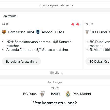
EuroLeague-matcher
Top trends
24-09
24-09
Barcelona
Mot
Anadolu Efes
BC Dubai
H2H: Barcelona vann hemma - 4/5 Senaste
BC Dubai va
matcher
matcher
Anadolu förlorade - 3/4 Senaste matcher
R. Madrid fö
Barcelona för att vinna
BC Dubai för a
Se allt
EuroLeague
24-09
16:00
BC Dubai
Real Madrid
Vem kommer att vinna?