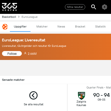
Mina resultat
Basketboll
EuroLeague
Uppgifter
Matcher
News
Bracket
Statistik
EuroLeague: Liveresultat
Liveresultat, tävlingstider och resultat för EuroLeague
Follow
2.66M
Senaste matcher
Quarter Finals - Ma
90
-
94
08-05
Zalgiris
Se alla resultat
Kaunas