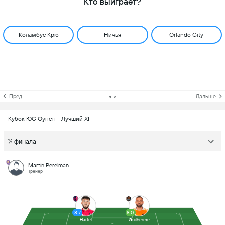
Кто выиграет?
Коламбус Крю
Ничья
Orlando City
Пред.
Дальше
Кубок ЮС Оупен - Лучший XI
¼ финала
Martín Perelman
Тренер
8.7
8.0
Hartel
Guilherme