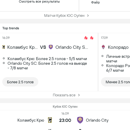
Смотреть все результаты
Файр
Матчи Кубок ЮС Оупен
Top trends
16.09
17.09
Коламбус Крю
VS
Orlando City SC
Личные встре
Коламбус Крю: Более 2.5 голов - 5/5 матчи
матчи
Orlando City SC: Более 2.5 голов на выезде
Колорадо Рэ
- 7/8 матчи
6/7 матчи
Более 2.5 голов
Менее 2.5 гол
Показать все
Кубок ЮС Оупен
16.09
23:00
Коламбус Крю
Orlando City