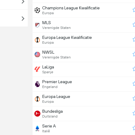
Champions League Kwalificatie
Europa
MLS
Verenigde Staten
Europa League Kwalificatie
Europa
NWSL
Verenigde Staten
LaLiga
Spanje
Premier League
Engeland
Europa League
Europa
Bundesliga
Duitsland
Serie A
Italië