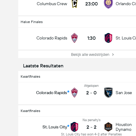
23:00
Columbus Crew
Orlando Ci
Halve Finales
1:30
Colorado Rapids
St. Louis C
Bekijk alle wedstrijden
Laatste Resultaten
Kwartfinales
Afgelopen
2
-
0
Colorado Rapids
San Jose
Kwartfinales
Na penalty's
US Open Cup
Houston
2
-
2
St. Louis City
17-9
Dynamo
1:30
Colorado Rapids
St. Louis City
St. Louis City has won 4-2 after Penalties