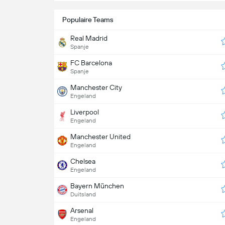
Populaire Teams
Real Madrid
Spanje
FC Barcelona
Spanje
Manchester City
Engeland
Liverpool
Engeland
Manchester United
Engeland
Chelsea
Engeland
Bayern München
Duitsland
Arsenal
Engeland