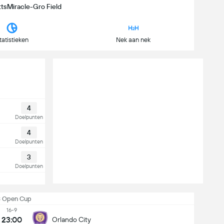
ttsMiracle-Gro Field
tatistieken
Nek aan nek
4
Doelpunten
4
Doelpunten
3
Doelpunten
 Open Cup
16-9
23:00
Orlando City