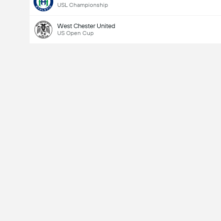
USL Championship
West Chester United
US Open Cup