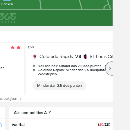
Hansen
17-9
Colorado Rapids
VS
St. Louis City SC
Nek aan nek: Minder dan 2.5 doelpunten - 4/4 Wedstrijden
den
Colorado Rapids: Minder dan 2.5 doelpunten thuis - 6/7
Wedstrijden
Minder dan 2.5 doelpunten
s bekijken
Alle competities A-Z
Voetbal
(
20
/221)