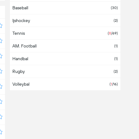
Baseball
Australië
(30)
Ijshockey
Azerbeidzjan
(2)
Tennis
Azië
(2)
(
8
/69)
AM. Football
Bahamas
(1)
Handbal
Bahrein
(1)
Rugby
Bangladesh
(2)
Volleybal
Barbados
(
1
/16)
België
(1)
Belize
Bermuda
Boeroendi