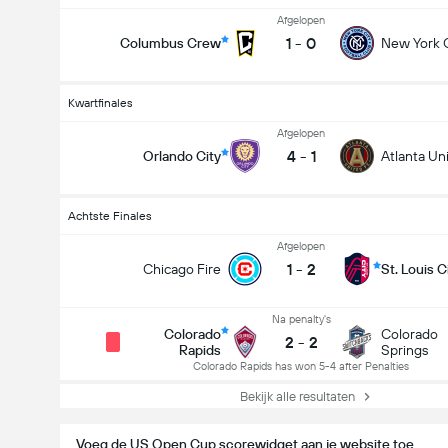
Afgelopen
1
-
0
Columbus Crew
Gelijkspel
New York C
Kwartfinales
Afgelopen
apids
Gelijkspel
St. Louis City
4
-
1
Orlando City
Atlanta Un
Achtste Finales
Afgelopen
1
-
2
Chicago Fire
St. Louis C
Na penalty's
Colorado
Colorado
2
-
2
Rapids
Springs
Colorado Rapids has won 5-4 after Penalties
Bekijk alle resultaten
Voeg de US Open Cup scorewidget aan je website toe