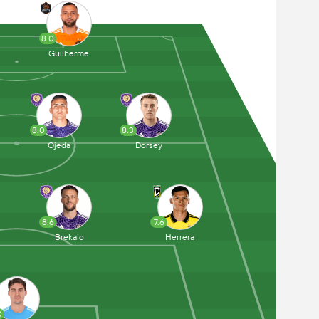
8.0
Guilherme
8.0
8.3
Ojeda
Dorsey
8.6
7.6
Brekalo
Herrera
0