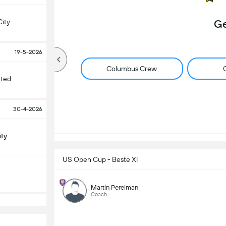
ity
Ge
19-5-2026
Columbus Crew
G
ited
30-4-2026
ity
US Open Cup - Beste XI
Martín Perelman
Coach