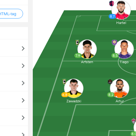
HTML-tag
8.7
Hartel
7.9
8.5
Arfsten
Tiago
6.8
8.2
Zawadzki
Artur
8.