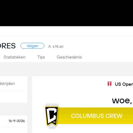
ORES
Volgen
678.6K
Statistieken
Tips
Geschiedenis
strijden
US Open 
woe,
COLUMBUS CREW
16-9-2026