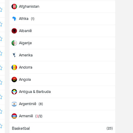
Afghanistan
Afrika
(1)
Albanië
Algerije
Amerika
Andorra
Angola
Antigua & Barbuda
Argentinië
(8)
Armenië
(
2
/2)
Basketbal
Aruba
(23)