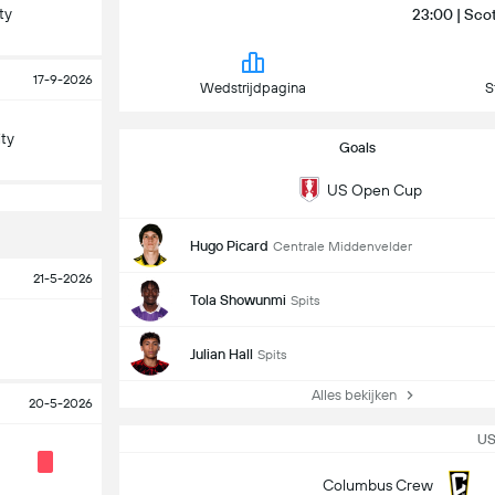
ty
23:00 | Sco
17-9-2026
Wedstrijdpagina
S
ity
Goals
US Open Cup
Hugo Picard
Centrale Middenvelder
21-5-2026
Tola Showunmi
Spits
Julian Hall
Spits
Alles bekijken
20-5-2026
US
Columbus Crew