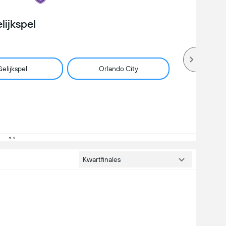
lijkspel
elijkspel
Orlando City
Kwartfinales