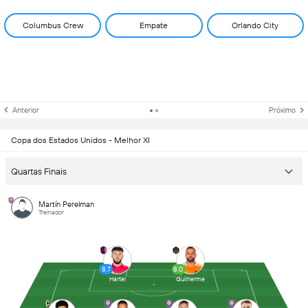
Columbus Crew
Empate
Orlando City
Anterior
Próximo
Copa dos Estados Unidos - Melhor XI
Quartas Finais
Martín Perelman
Treinador
8.7
8.0
Hartel
Guilherme