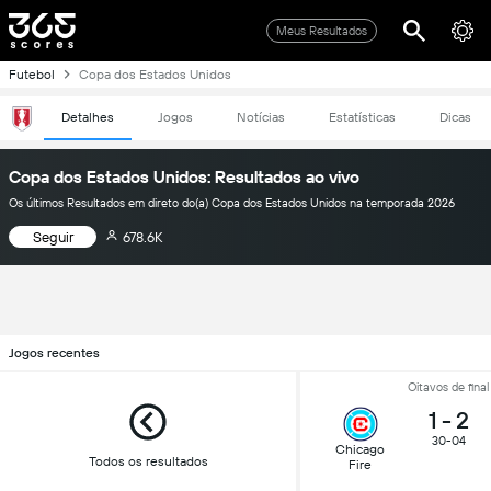
Meus Resultados
Futebol
Copa dos Estados Unidos
Detalhes
Jogos
Notícias
Estatísticas
Dicas
Copa dos Estados Unidos: Resultados ao vivo
Os últimos Resultados em direto do(a) Copa dos Estados Unidos na temporada 2026
Seguir
678.6K
Jogos recentes
Oitavos de final
1
-
2
30-04
Chicago
Todos os resultados
Fire