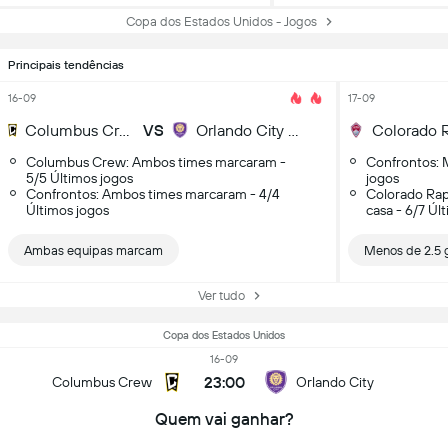
Copa dos Estados Unidos - Jogos
Principais tendências
16-09
17-09
Columbus Crew
VS
Orlando City SC
Columbus Crew: Ambos times marcaram -
Confrontos: M
5/5 Últimos jogos
jogos
Confrontos: Ambos times marcaram - 4/4
Colorado Rap
Últimos jogos
casa - 6/7 Úl
Ambas equipas marcam
Menos de 2.5 
Ver tudo
Copa dos Estados Unidos
16-09
23:00
Columbus Crew
Orlando City
Quem vai ganhar?