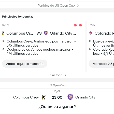
Partidos de US Open Cup
Principales tendencias
16/09
17/09
Columbus Crew
VS
Orlando City SC
Columbus Crew: Ambos equipos marcaron -
Duelos previo
5/5 Últimos partidos
Últimos parti
Duelos previos: Ambos equipos marcaron -
Colorado Rap
4/4 Últimos partidos
local - 6/7 Úl
Ambos equipos marcarán
Menos de 2.5 
Ver todo
US Open Cup
16/09
23:00
Columbus Crew
Orlando City
¿Quién va a ganar?