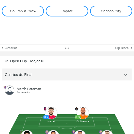
Columbus Crew
Empate
Orlando City
Anterior
Siguiente
US Open Cup - Mejor XI
Cuartos de Final
Martín Perelman
Entrenador
8.7
8.0
Hartel
Guilherme