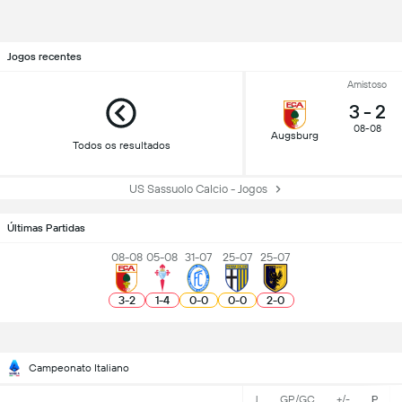
Jogos recentes
Amistoso
3
-
2
08-08
Augsburg
Todos os resultados
US Sassuolo Calcio - Jogos
Últimas Partidas
08-08
05-08
31-07
25-07
25-07
3
-
2
1
-
4
0
-
0
0
-
0
2
-
0
Campeonato Italiano
J
GP/GC
+/-
P