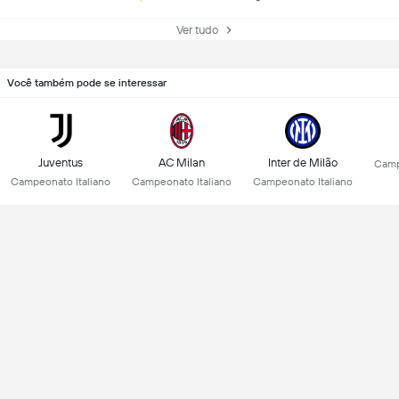
Ver tudo
Você também pode se interessar
Juventus
AC Milan
Inter de Milão
Camp
Campeonato Italiano
Campeonato Italiano
Campeonato Italiano