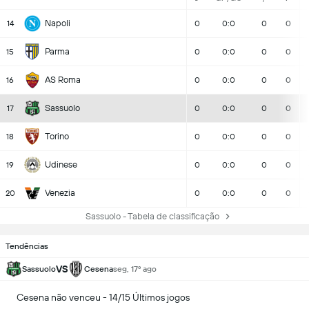
Napoli
14
0
0:0
0
0
Parma
15
0
0:0
0
0
AS Roma
16
0
0:0
0
0
Sassuolo
17
0
0:0
0
0
Torino
18
0
0:0
0
0
Udinese
19
0
0:0
0
0
Venezia
20
0
0:0
0
0
Sassuolo - Tabela de classificação
Tendências
VS
Sassuolo
Cesena
seg, 17º ago
Cesena não venceu - 14/15 Últimos jogos