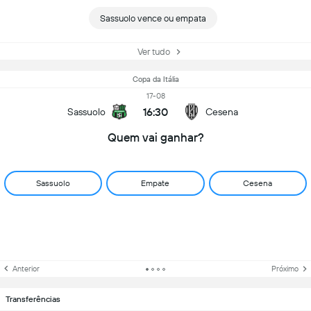
Sassuolo vence ou empata
Ver tudo
Copa da Itália
17-08
16:30
Sassuolo
Cesena
Quem vai ganhar?
Sassuolo
Empate
Cesena
Anterior
Próximo
Transferências