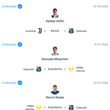
Confirmado
03-08-2026
Vasilije Adžić
Juventus
€500K
Sassuolo
Confirmado
31-07-2026
Samuele Mulattieri
Hellas
Empréstimo
Sassuolo
Verona
Confirmado
30-07-2026
Kieron Bowie
Hellas
Empréstimo
Sassuolo
Verona