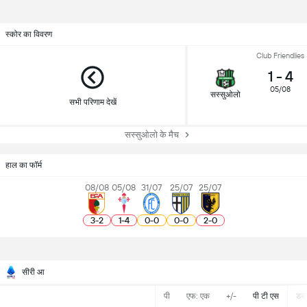
स्कोर का विवरण
Club Friendlies
1
-
4
05/08
सस्सुओलो
सभी परिणाम देखें
सस्सुओलो के मैच
हाल का फॉर्म
08/08
05/08
31/07
25/07
25/07
3
-
2
1
-
4
0
-
0
0
-
0
2
-
0
सीरी आ
पी
एफ: एक
+/-
पी टी एस
डब्ल्