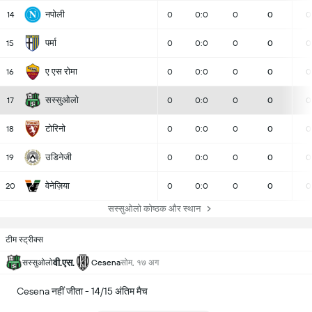
नपोली
14
0
0:0
0
0
0
पर्मा
15
0
0:0
0
0
0
ए एस रोमा
16
0
0:0
0
0
0
सस्सुओलो
17
0
0:0
0
0
0
टोरिनो
18
0
0:0
0
0
0
उडिनेजी
19
0
0:0
0
0
0
वेनेज़िया
20
0
0:0
0
0
0
सस्सुओलो कोष्ठक और स्थान
टीम स्ट्रीक्स
वी.एस.
सस्सुओलो
Cesena
सोम, १७ अग
Cesena नहीं जीता - 14/15 अंतिम मैच