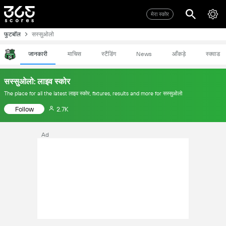
मेरा स्कोर
फुटबॉल
सस्सुओलो
जानकारी
माचिस
स्टैंडिंग
News
आँकड़े
स्क्वाड
सस्सुओलो: लाइव स्कोर
The place for all the latest लाइव स्कोर, fixtures, results and more for सस्सुओलो
Follow
2.7K
Ad