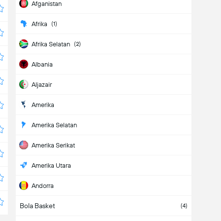
Afganistan
Afrika
(1)
Afrika Selatan
(2)
Albania
Aljazair
Amerika
Amerika Selatan
Amerika Serikat
Amerika Utara
Andorra
Bola Basket
Angola
(4)