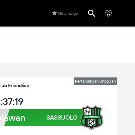
Skor saya
Pertandingan Unggulan
lub Friendlies
:37:19
lawan
SASSUOLO