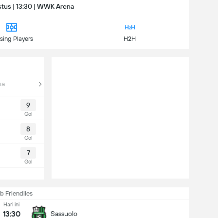
stus | 13:30 | WWK Arena
sing Players
H2H
ia
9
Gol
8
Gol
7
Gol
b Friendlies
Hari ini
13:30
Sassuolo