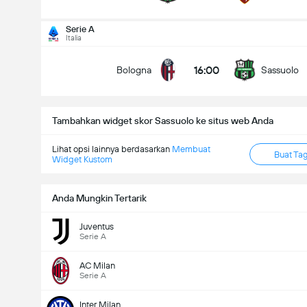
total gol dalam permainan (2.5)
Serie A
Italia
16:00
Bologna
Sassuolo
dibawah
lebih
Tambahkan widget skor Sassuolo ke situs web Anda
Lihat opsi lainnya berdasarkan
Membuat
Buat Ta
Widget Kustom
Anda Mungkin Tertarik
Juventus
Serie A
AC Milan
Serie A
Inter Milan