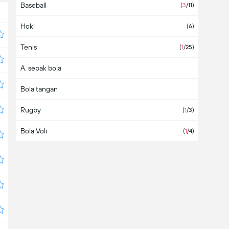
Baseball
Antigua & Barbuda
(
3
/11)
Hoki
Arab Saudi
(6)
Tenis
Argentina
(36)
(
1
/25)
A. sepak bola
Armenia
(1)
Bola tangan
Aruba
Rugby
Asia
(2)
(
1
/3)
Bola Voli
Australia
(
1
/1)
(
1
/4)
Austria
(6)
Azerbaijan
Bahama
Bahrain