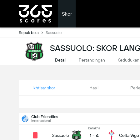
Skor
Sepak bola
Sassuolo
SASSUOLO: SKOR LAN
Detail
Pertandingan
Kedudukan
Ikhtisar skor
Hasil
Perl
Club Friendlies
Internasional
berakhir
1
-
4
Sassuolo
Celta Vigo