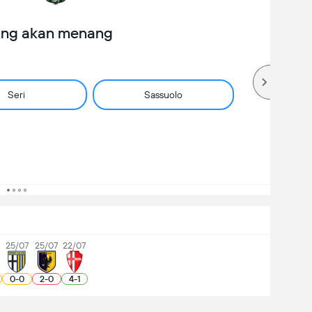
ang akan menang
Seri
Sassuolo
25/07
25/07
22/07
0
-
0
2
-
0
4
-
1