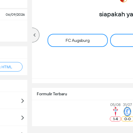
siapakah y
06/09/2026
FC Augsburg
g HTML
Formulir Terbaru
05/08
31/07
1
-
4
0
-
0