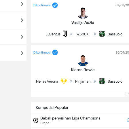
Dikonfirmasi
03/08/2
Vasilije Adžić
Juventus
€500K
Sassuolo
Dikonfirmasi
30/07/2
Kieron Bowie
Hellas Verona
Pinjaman
Sassuolo
Lih
Kompetisi Populer
Babak penyisihan Liga Champions
Eropa