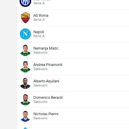
Serie A
AS Roma
Serie A
Napoli
Serie A
Nemanja Matic
Sassuolo
Andrea Pinamonti
Sassuolo
Alberto Aquilani
Sassuolo
Domenico Berardi
Sassuolo
Nicholas Pierini
Sassuolo