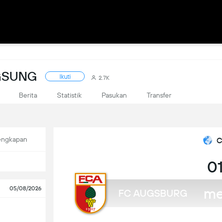
GSUNG
Ikuti
2.7K
Berita
Statistik
Pasukan
Transfer
engkapan
C
01
me
05/08/2026
FC AUGSBURG