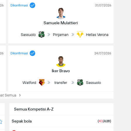
026
Dikonfirmasi
31/07/2026
Samuele Mulattieri
Sassuolo
Pinjaman
Hellas Verona
026
Dikonfirmasi
24/07/2026
Iker Bravo
Watford
transfer
Sassuolo
at Semua
Semua Kompetisi A-Z
Sepak bola
(
43
/628)