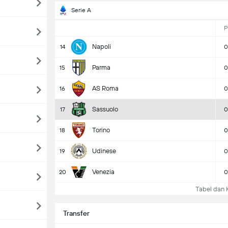
Serie A
P
Napoli
14
0
Parma
15
0
AS Roma
16
0
Sassuolo
17
0
Torino
18
0
Udinese
19
0
Venezia
20
0
Tabel dan K
Transfer