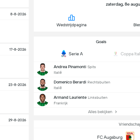
zaterdag, 8e aug
8-8-2026
Wedstrijdpagina
Ble
Goals
17-8-2026
Serie A
Coppa Ital
Andrea Pinamonti
Spits
Italië
Domenico Berardi
Rechtsbuiten
23-8-2026
Italië
Armand Lauriente
Linksbuiten
Frankrijk
Alles bekijken
29-8-2026
Vriendschap
FC Augsburg