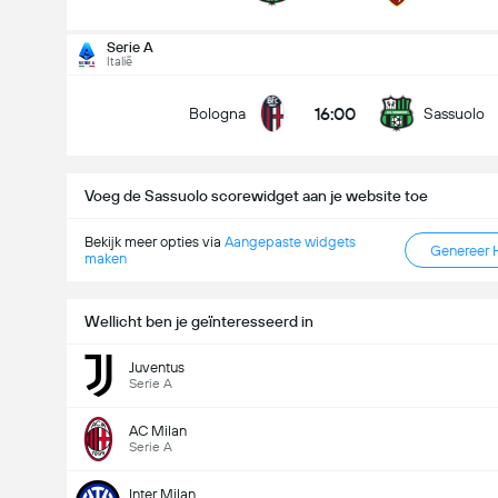
Doelpunten - Meer dan/minder dan (2.5)
Serie A
Italië
16:00
Bologna
Sassuolo
Minder dan
Meer dan
Voeg de Sassuolo scorewidget aan je website toe
Bekijk meer opties via
Aangepaste widgets
Genereer 
maken
Wellicht ben je geïnteresseerd in
Juventus
Serie A
AC Milan
Serie A
Inter Milan