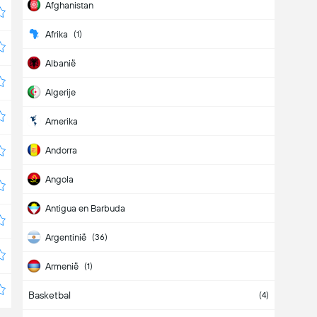
Afghanistan
Afrika
(1)
Albanië
Algerije
Amerika
Andorra
Angola
Antigua en Barbuda
Argentinië
(36)
Armenië
(1)
Basketbal
Aruba
(4)