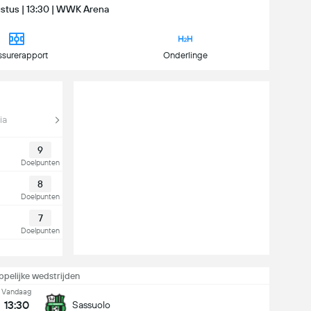
ustus | 13:30 | WWK Arena
ssurerapport
Onderlinge
ia
9
Doelpunten
8
Doelpunten
7
Doelpunten
pelijke wedstrijden
Vandaag
13:30
Sassuolo