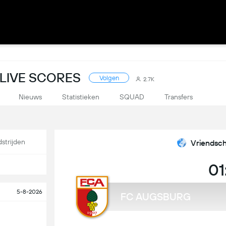
 LIVE SCORES
Volgen
2.7K
Nieuws
Statistieken
SQUAD
Transfers
strijden
Vriendsch
01
5-8-2026
FC AUGSBURG