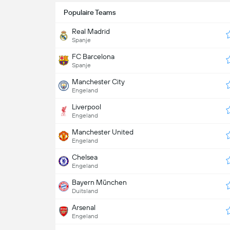
Populaire Teams
Real Madrid
Spanje
FC Barcelona
Spanje
Manchester City
Engeland
Liverpool
Engeland
Manchester United
Engeland
Chelsea
Engeland
Bayern München
Duitsland
Arsenal
Engeland