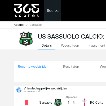
Scores
Voetbal
Sassuolo
US SASSUOLO CALCIO:
Details
Wedstrijden
Klassement
Recente wedstrijden
Resultaten
Wed
Vriendschappelijke wedstrijden
Internationaal
Afgelopen
1
-
4
Sassuolo
RC Celta