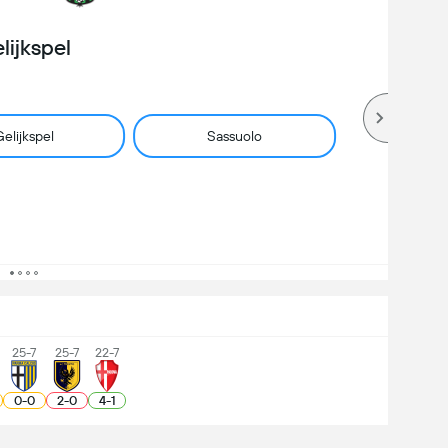
lijkspel
elijkspel
Sassuolo
25-7
25-7
22-7
0
-
0
2
-
0
4
-
1