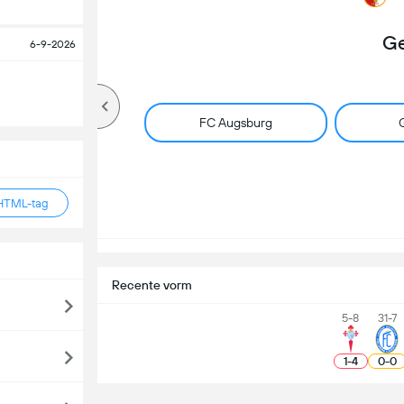
Ge
6-9-2026
FC Augsburg
G
HTML-tag
Recente vorm
5-8
31-7
1
-
4
0
-
0