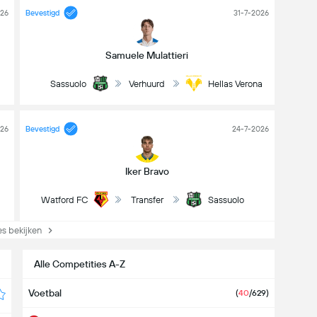
026
Bevestigd
31-7-2026
Samuele Mulattieri
Sassuolo
Verhuurd
Hellas Verona
026
Bevestigd
24-7-2026
Iker Bravo
Watford FC
Transfer
Sassuolo
s bekijken
Alle Competities A-Z
Voetbal
(
40
/629)