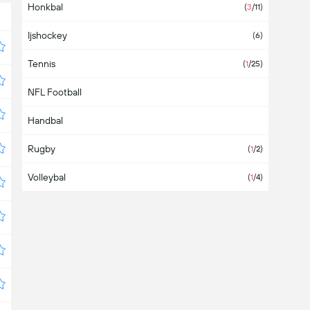
Honkbal
Australië
(
1
/1)
(
3
/11)
Ijshockey
Azerbeidzjan
(6)
Tennis
Azië
(2)
(
1
/25)
NFL Football
Bahamas
Handbal
Bahrein
Rugby
Bangladesh
(
1
/2)
Volleybal
Barbados
(
1
/4)
België
(7)
Belize
Bermuda
Boeroendi