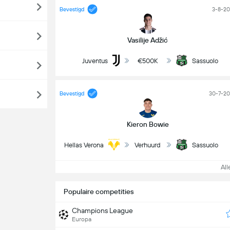
Bevestigd
3-8-2
Vasilije Adžić
Juventus
€500K
Sassuolo
Bevestigd
30-7-2
Kieron Bowie
Hellas Verona
Verhuurd
Sassuolo
Alle
Populaire competities
Champions League
Europa