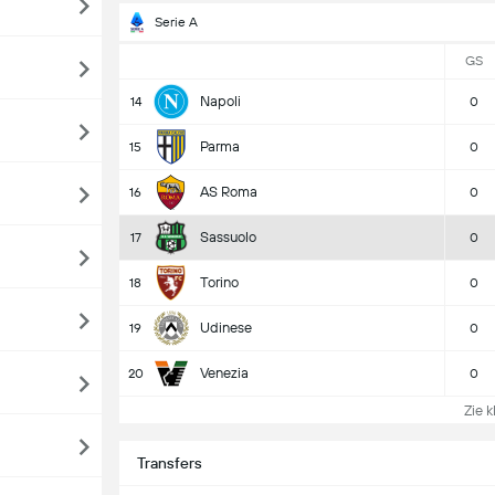
Serie A
GS
Napoli
14
0
Parma
15
0
AS Roma
16
0
Sassuolo
17
0
Torino
18
0
Udinese
19
0
Venezia
20
0
Zie k
Transfers