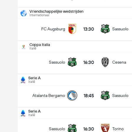
Vriendschappelijke wedstrijden
Internationaal
13:30
FC Augsburg
Sassuolo
Coppa Italia
Italië
16:30
Sassuolo
Cesena
Serie A
Italië
18:45
Atalanta Bergamo
Sassuolo
Serie A
Italië
Coppa Italia
17-8
16:30
Sassuolo
Torino
16:30
Sassuolo
Cesena