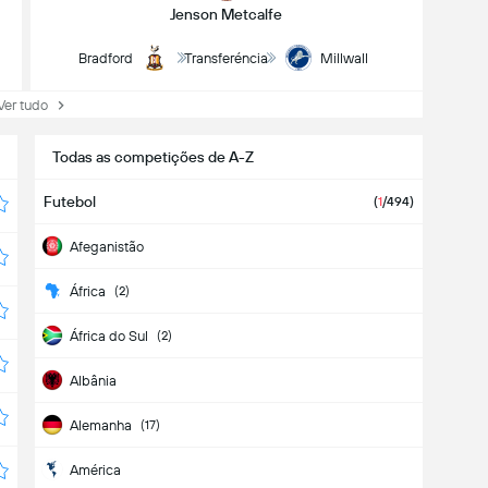
Jenson Metcalfe
Bradford
Transferéncia
Millwall
r tudo
Todas as competições de A-Z
Futebol
(
1
/494)
Afeganistão
África
(2)
África do Sul
(2)
Albânia
Alemanha
(17)
América