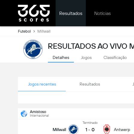
Resultados
Notícias
Futebol
Millwall
RESULTADOS AO VIVO 
Detalhes
Jogos
Classificação
Jogos recentes
Resultados
Amistoso
Internacional
Terminado
1
-
0
Millwall
Antwerp