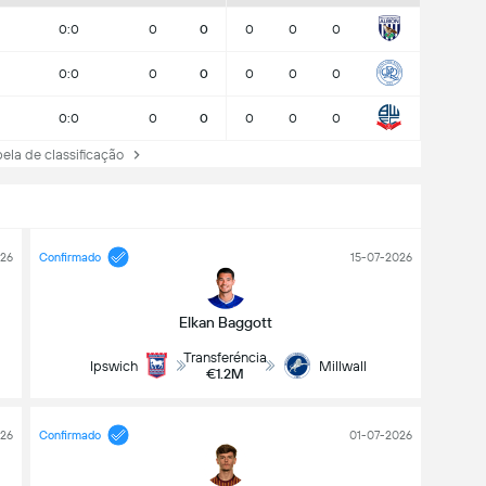
0:0
0
0
0
0
0
0:0
0
0
0
0
0
0:0
0
0
0
0
0
ela de classificação
26
Confirmado
15-07-2026
Elkan Baggott
Transferéncia
Ipswich
Millwall
€1.2M
26
Confirmado
01-07-2026