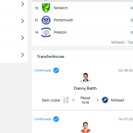
Norwich
12
0
Portsmouth
13
0
Preston
14
0
Millwall - Tab
Transferências
Confirmado
02-08-20
Danny Batth
Passe
Sem clube
Millwall
livre
Confirmado
06-07-20