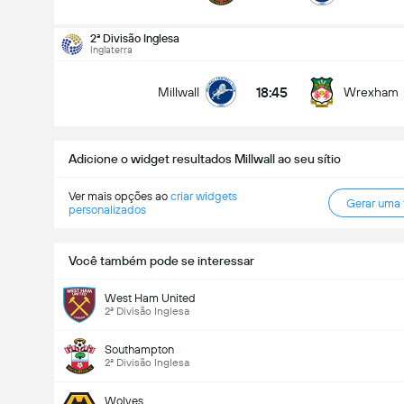
Encontro - Golos (2.5)
2ª Divisão Inglesa
Inglaterra
18:45
Millwall
Wrexham
Menos de
Mais de
Adicione o widget resultados Millwall ao seu sítio
Ver mais opções ao
criar widgets
Gerar uma
personalizados
Você também pode se interessar
West Ham United
2ª Divisão Inglesa
Southampton
2ª Divisão Inglesa
Wolves