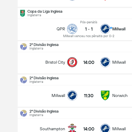
Copa da Liga Inglesa
Inglaterra
Pós-penátís
1
-
1
QPR
Millwall
Millwall venceu nos pênaltis por 0-2
2ª Divisão Inglesa
Inglaterra
14:00
Bristol City
Millwall
2ª Divisão Inglesa
Inglaterra
11:30
Millwall
Norwich
2ª Divisão Inglesa
Inglaterra
2ª Divisão Inglesa
22-08
14:00
Southampton
Millwall
11:30
Millwall
Norwich