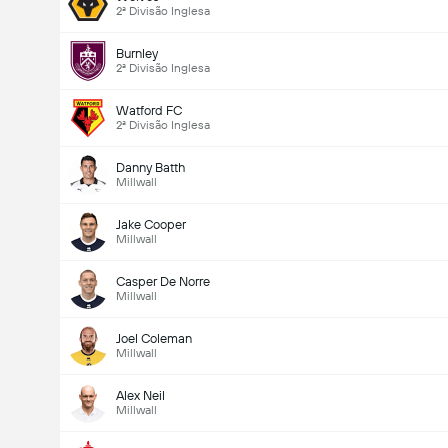
2ª Divisão Inglesa
Burnley
2ª Divisão Inglesa
Watford FC
2ª Divisão Inglesa
Danny Batth
Millwall
Jake Cooper
Millwall
Casper De Norre
Millwall
Joel Coleman
Millwall
Alex Neil
Millwall