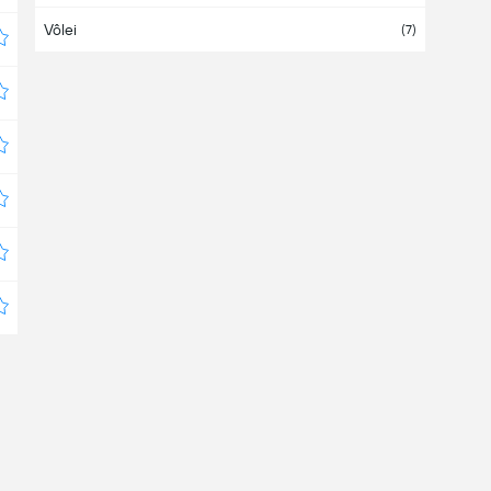
Vôlei
Austrália
(
1
/2)
(7)
Áustria
(4)
Azerbaijão
Bahamas
Bahrein
Bangladesh
Barbados
Belarus
(7)
Bélgica
(38)
Belize
Bermudas