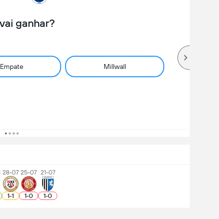
vai ganhar?
Empate
Millwall
8
28-07
25-07
21-07
1
-
1
1
-
0
1
-
0