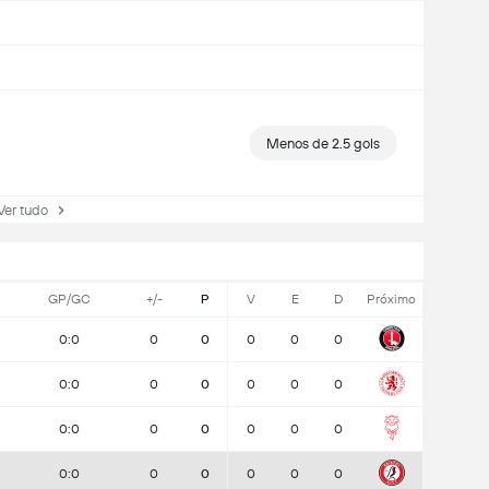
Menos de 2.5 gols
r tudo
GP/GC
+/-
P
V
E
D
Próximo
0:0
0
0
0
0
0
0:0
0
0
0
0
0
0:0
0
0
0
0
0
0:0
0
0
0
0
0