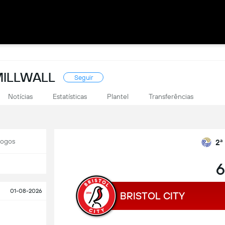
MILLWALL
Seguir
Notícias
Estatísticas
Plantel
Transferências
Jogos
2ª
6
01-08-2026
BRISTOL CITY