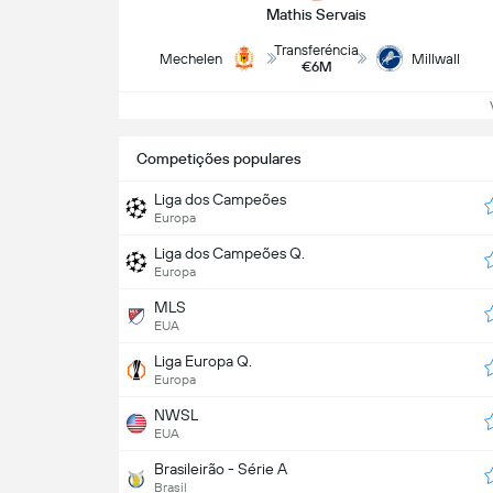
Mathis Servais
Transferéncia
Mechelen
Millwall
€6M
Ve
Competições populares
Liga dos Campeões
Europa
Liga dos Campeões Q.
Europa
MLS
EUA
Liga Europa Q.
Europa
NWSL
EUA
Brasileirão - Série A
Brasil