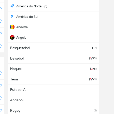
América do Norte
(8)
América do Sul
Andorra
Angola
Basquetebol
Antígua e Barbuda
(17)
Beisebol
Arábia Saudita
(
1
/33)
Hóquei
Argélia
(
3
/8)
Ténis
Argentina
(28)
(
1
/53)
Futebol A.
Armênia
(2)
Andebol
Aruba
Rugby
Ásia
(1)