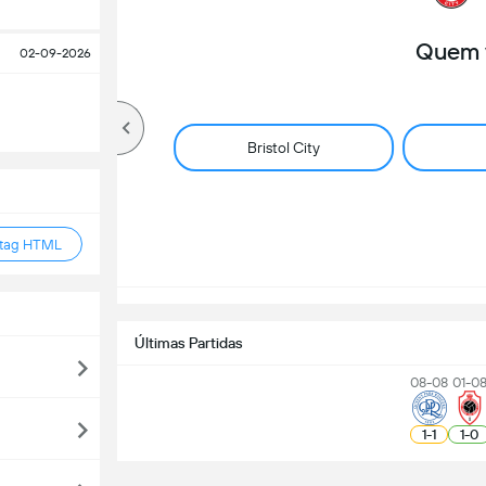
Quem 
02-09-2026
Bristol City
 tag HTML
Últimas Partidas
08-08
01-0
1
-
1
1
-
0