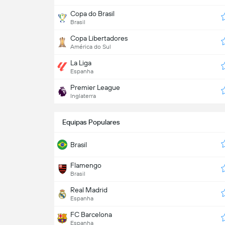
Copa do Brasil
Brasil
Copa Libertadores
América do Sul
La Liga
Espanha
Premier League
Inglaterra
Equipas Populares
Brasil
Flamengo
Brasil
Real Madrid
Espanha
FC Barcelona
Espanha