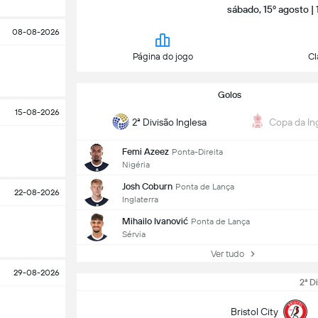
sábado, 15º agosto |
08-08-2026
Página do jogo
Cl
Golos
15-08-2026
2ª Divisão Inglesa
Copa da Ing
Femi Azeez
Ponta-Direita
Nigéria
Josh Coburn
Ponta de Lança
22-08-2026
Inglaterra
Mihailo Ivanović
Ponta de Lança
Sérvia
Ver tudo
29-08-2026
2ª D
Bristol City