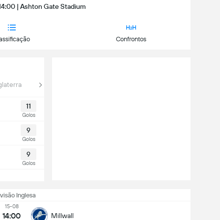
 14:00 | Ashton Gate Stadium
assificação
Confrontos
laterra
11
Golos
9
Golos
9
Golos
ivisão Inglesa
15-08
14:00
Millwall