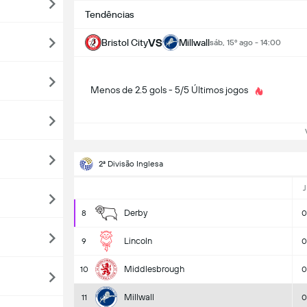
Tendências
VS
Bristol City
Millwall
sáb, 15º ago - 14:00
Menos de 2.5 gols - 5/5 Últimos jogos
Ve
2ª Divisão Inglesa
J
Derby
8
0
Lincoln
9
0
Middlesbrough
10
0
Millwall
11
0