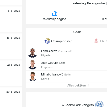
zaterdag, 8e augustus
8-8-2026
Wedstrijdpagina
Ble
Goals
15-8-2026
Championship
FA 
Femi Azeez
Rechtshalf
Nigeria
Josh Coburn
Spits
22-8-2026
Engeland
Mihailo Ivanović
Spits
Servië
Alles bekijken
29-8-2026
Queens Park Rangers