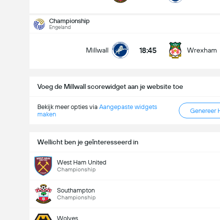
Doelpunten - Meer dan/minder dan (2.5)
Championship
Engeland
18:45
Millwall
Wrexham
Minder dan
Meer dan
Voeg de Millwall scorewidget aan je website toe
Bekijk meer opties via
Aangepaste widgets
Genereer 
maken
Wellicht ben je geïnteresseerd in
West Ham United
Championship
Southampton
Championship
Wolves