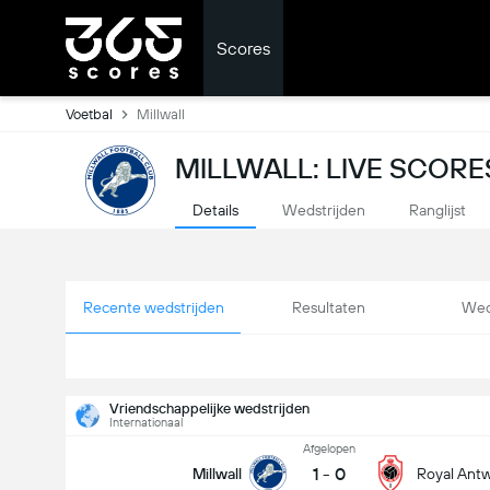
Scores
Voetbal
Millwall
MILLWALL: LIVE SCORE
Details
Wedstrijden
Ranglijst
Recente wedstrijden
Resultaten
Wed
Vriendschappelijke wedstrijden
Internationaal
Afgelopen
1
-
0
Millwall
Royal Ant