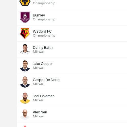
Championship
Burnley
Championship
Watford FC
Championship
Danny Batth
Millwall
Jake Cooper
Millwall
Casper De Norre
Millwall
Joel Coleman
Millwall
Alex Neil
Millwall