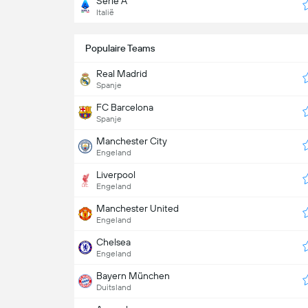
Serie A
Italië
Populaire Teams
Real Madrid
Spanje
FC Barcelona
Spanje
Manchester City
Engeland
Liverpool
Engeland
Manchester United
Engeland
Chelsea
Engeland
Bayern München
Duitsland