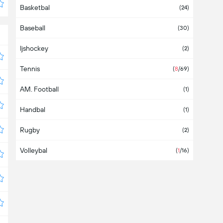
Basketbal
Aruba
(24)
Baseball
Australië
(30)
Ijshockey
Azerbeidzjan
(2)
Tennis
Azië
(2)
(
8
/69)
AM. Football
Bahamas
(1)
Handbal
Bahrein
(1)
Rugby
Bangladesh
(2)
Volleybal
Barbados
(
1
/16)
België
(1)
Belize
Bermuda