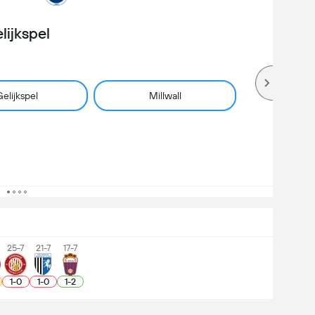
lijkspel
elijkspel
Millwall
25-7
21-7
17-7
1
-
0
1
-
0
1
-
2