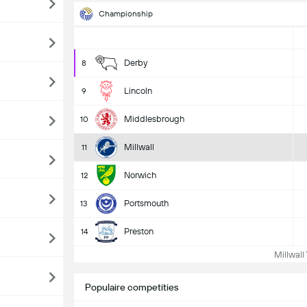
Championship
Derby
8
Lincoln
9
Middlesbrough
10
Millwall
11
Norwich
12
Portsmouth
13
Preston
14
Millwall 
Populaire competities