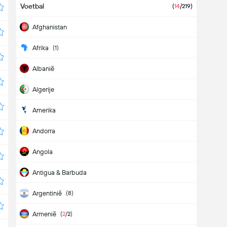
Voetbal
(
14
/219)
Afghanistan
Afrika
(1)
Albanië
Algerije
Amerika
Andorra
Angola
Antigua & Barbuda
Argentinië
(8)
Armenië
(
2
/2)