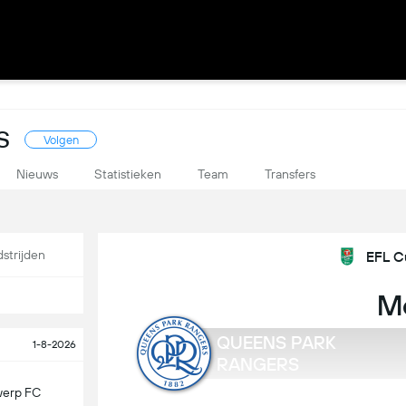
S
Volgen
Nieuws
Statistieken
Team
Transfers
strijden
EFL C
M
QUEENS PARK
1-8-2026
RANGERS
werp FC