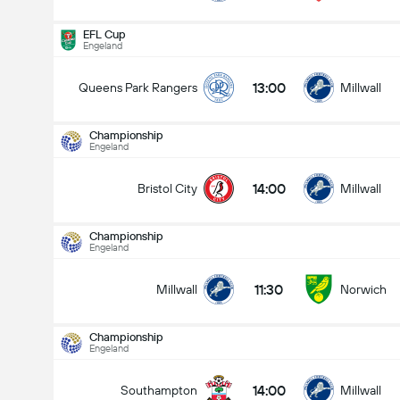
EFL Cup
Engeland
13:00
Queens Park Rangers
Millwall
Championship
Engeland
14:00
Bristol City
Millwall
Championship
Engeland
11:30
Millwall
Norwich
Championship
Engeland
Championship
15-8
14:00
Southampton
Millwall
14:00
Bristol City
Millwall