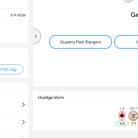
Ge
2-9-2026
Queens Park Rangers
G
HTML-tag
Huidige Vorm
1-8
28-7
1
-
0
1
-
1