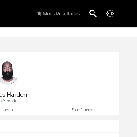
Meus Resultados
es Harden
a Armador
jogos
Estatísticas