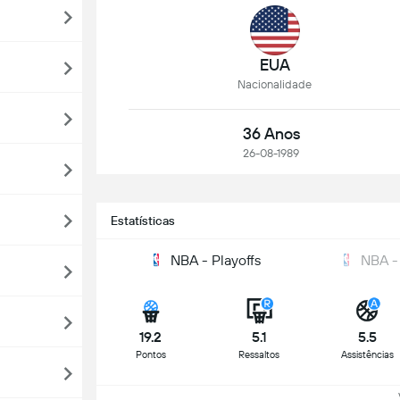
EUA
Nacionalidade
36 Anos
26-08-1989
Estatísticas
NBA - Playoffs
NBA -
19.2
5.1
5.5
Pontos
Ressaltos
Assistências
Ve