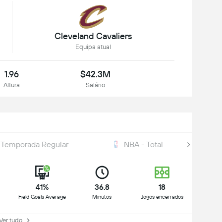
Cleveland Cavaliers
Equipa atual
1.96
$42.3M
Altura
Salário
 Temporada Regular
NBA - Total
41%
36.8
18
Field Goals Average
Minutos
Jogos encerrados
r tudo