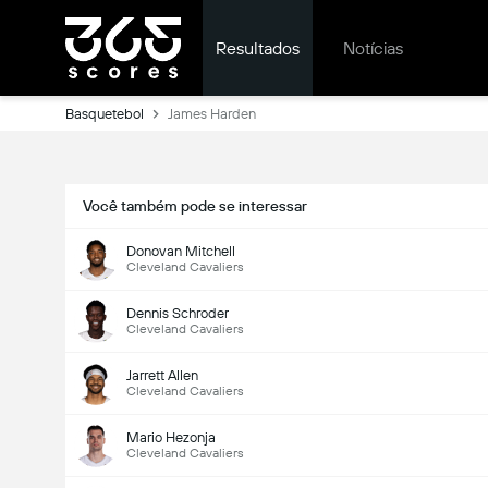
Resultados
Notícias
Basquetebol
James Harden
Você também pode se interessar
Donovan Mitchell
Cleveland Cavaliers
Dennis Schroder
Cleveland Cavaliers
Jarrett Allen
Cleveland Cavaliers
Mario Hezonja
Cleveland Cavaliers