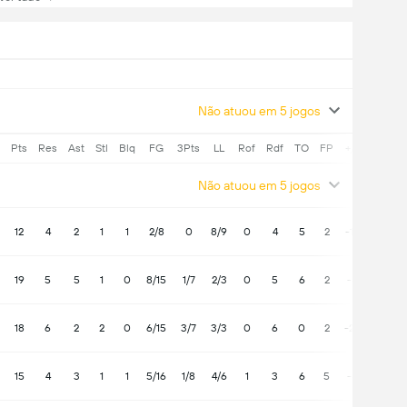
Não atuou em 5 jogos
Pts
Res
Ast
Stl
Blq
FG
3Pts
LL
Rof
Rdf
TO
FP
+/-
Não atuou em 5 jogos
12
4
2
1
1
2/8
0
8/9
0
4
5
2
-19
19
5
5
1
0
8/15
1/7
2/3
0
5
6
2
-8
18
6
2
2
0
6/15
3/7
3/3
0
6
0
2
-22
15
4
3
1
1
5/16
1/8
4/6
1
3
6
5
-6