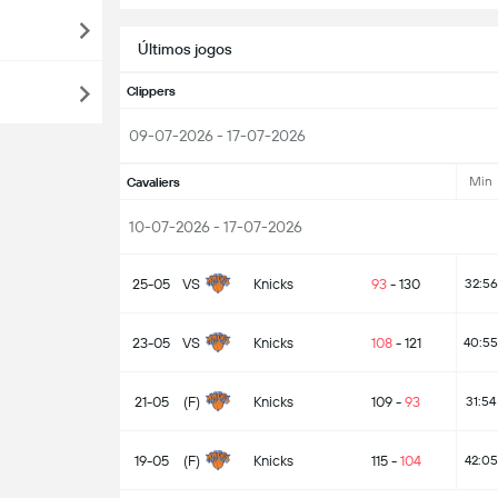
Últimos jogos
Clippers
09-07-2026 - 17-07-2026
Min
Cavaliers
10-07-2026 - 17-07-2026
25-05
VS
Knicks
93
-
130
32:56
23-05
VS
Knicks
108
-
121
40:55
21-05
(F)
Knicks
109
-
93
31:54
19-05
(F)
Knicks
115
-
104
42:05