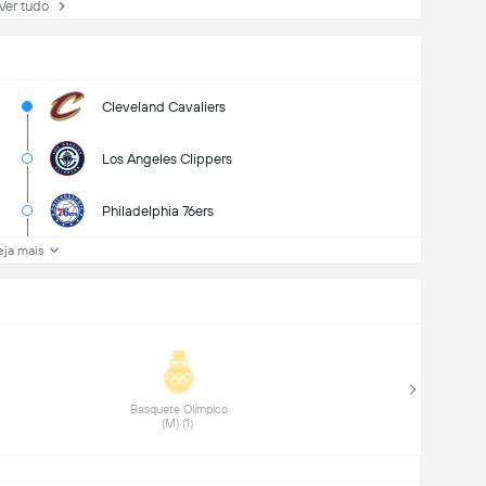
r tudo
Cleveland Cavaliers
Los Angeles Clippers
Philadelphia 76ers
eja mais
 Basquete Olímpico 
(M) (1) 