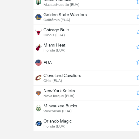
Massachusetts (EUA)
Golden State Warriors
Califórnia (EUA)
Chicago Bulls
Illinois (EUA)
Miami Heat
Flórida (EUA)
EUA
Cleveland Cavaliers
Ohio (EUA)
New York Knicks
Nova Iorque (EUA)
Milwaukee Bucks
Wisconsin (EUA)
Orlando Magic
Flórida (EUA)