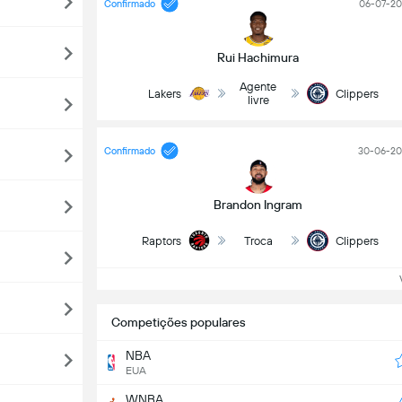
Confirmado
06-07-20
Rui Hachimura
Agente
Lakers
Clippers
livre
Confirmado
30-06-20
Brandon Ingram
Raptors
Troca
Clippers
Ve
Competições populares
NBA
EUA
WNBA