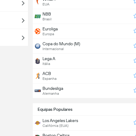
EUA
NBB
Brasil
Euroliga
Europa
Copa do Mundo (M)
Internacional
Lega A
Itália
ACB
Espanha
Bundesliga
Alemanha
Equipas Populares
Los Angeles Lakers
Califórnia (EUA)
Boston Celtics