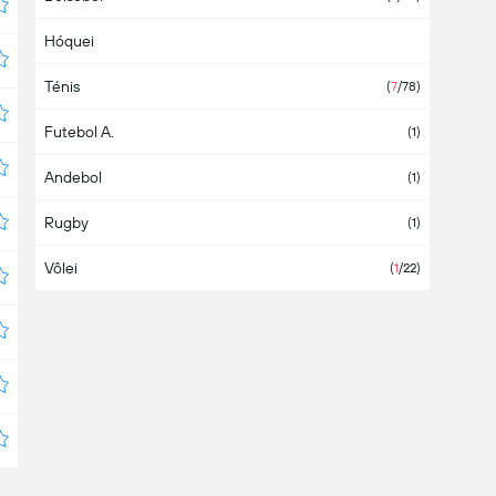
Hóquei
Bolívia
Ténis
Bósnia e Herzegovina
(
7
/78)
Futebol A.
Brasil
(2)
(1)
Andebol
Bulgária
(1)
Rugby
Camarões
(1)
Vôlei
Canadá
(2)
(
1
/22)
Chile
(3)
China
Chipre
Colômbia
Coreia do Sul