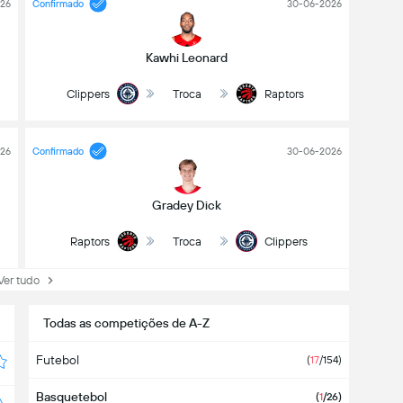
26
Confirmado
30-06-2026
Kawhi Leonard
Clippers
Troca
Raptors
26
Confirmado
30-06-2026
Gradey Dick
Raptors
Troca
Clippers
r tudo
Todas as competições de A-Z
Futebol
(
17
/154)
Basquetebol
(
1
/26)