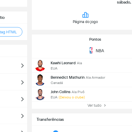
sábado, 
tio
Página do jogo
 tag HTML
Pontos
NBA
Kawhi Leonard
Ala
EUA
Bennedict Mathurin
Ala Armador
Canadá
John Collins
Ala Pivô
EUA
(Deixou o clube)
Ver tudo
Transferências