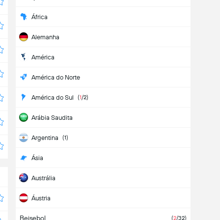
África
Alemanha
América
América do Norte
América do Sul
(
1
/2)
Arábia Saudita
Argentina
(1)
Ásia
Austrália
Áustria
Beisebol
Bélgica
(
2
/32)