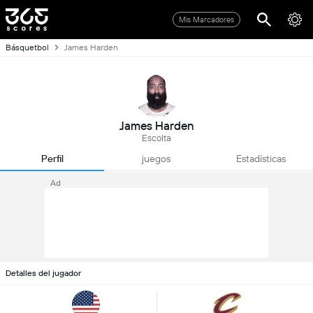
Mis Marcadores
Básquetbol
James Harden
James Harden
Escolta
Perfil
juegos
Estadísticas
Ad
Detalles del jugador