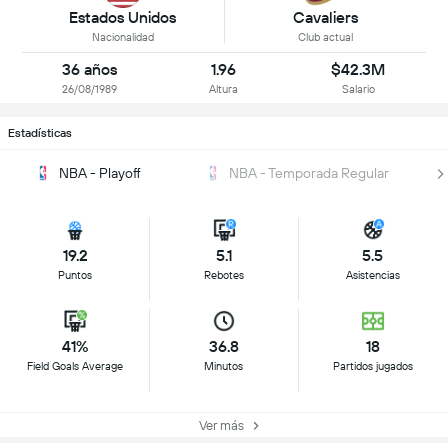
Estados Unidos
Cavaliers
Nacionalidad
Club actual
36 años
1.96
$42.3M
26/08/1989
Altura
Salario
Estadísticas
NBA - Playoff
NBA - Temporada Regular
19.2
5.1
5.5
Puntos
Rebotes
Asistencias
41%
36.8
18
Field Goals Average
Minutos
Partidos jugados
Ver más