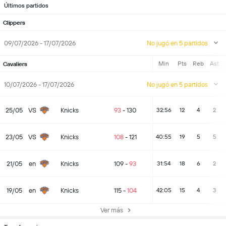
Últimos partidos
Clippers
09/07/2026 - 17/07/2026
No jugó en 5 partidos
Min
Pts
Reb
Ast
Cavaliers
10/07/2026 - 17/07/2026
No jugó en 5 partidos
25/05
VS
Knicks
93
-
130
32:56
12
4
2
23/05
VS
Knicks
108
-
121
40:55
19
5
5
21/05
en
Knicks
109
-
93
31:54
18
6
2
19/05
en
Knicks
115
-
104
42:05
15
4
3
Ver más