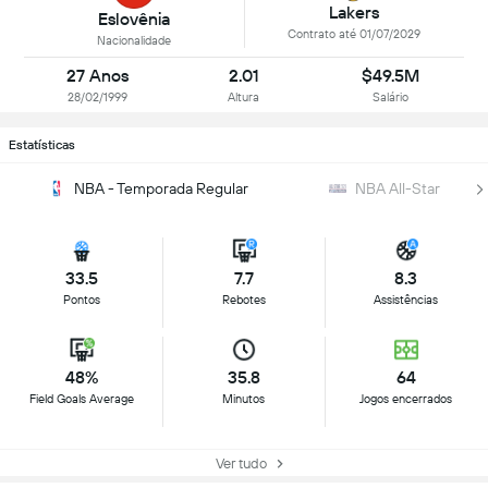
Lakers
Eslovênia
Contrato até 01/07/2029
Nacionalidade
27 Anos
2.01
$49.5M
28/02/1999
Altura
Salário
Estatísticas
NBA - Temporada Regular
NBA All-Star
33.5
7.7
8.3
Pontos
Rebotes
Assistências
48%
35.8
64
Field Goals Average
Minutos
Jogos encerrados
Ver tudo