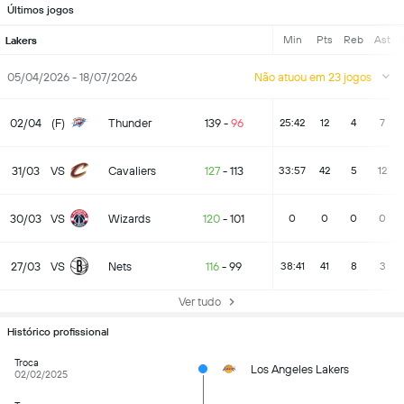
Últimos jogos
Min
Pts
Reb
Ast
Lakers
05/04/2026 - 18/07/2026
Não atuou em 23 jogos
02/04
(F)
Thunder
139
-
96
25:42
12
4
7
31/03
VS
Cavaliers
127
-
113
33:57
42
5
12
30/03
VS
Wizards
120
-
101
0
0
0
0
27/03
VS
Nets
116
-
99
38:41
41
8
3
Ver tudo
Histórico profissional
Troca
Los Angeles Lakers
02/02/2025