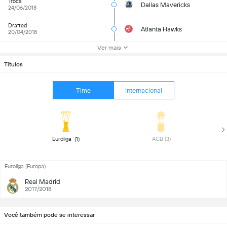
Troca
Dallas Mavericks
24/06/2018
Drafted
Atlanta Hawks
20/04/2018
Ver mais
Títulos
Time
Internacional
 Euroliga  (1) 
 ACB (3) 
Euroliga (Europa)
Real Madrid
2017/2018
Você também pode se interessar