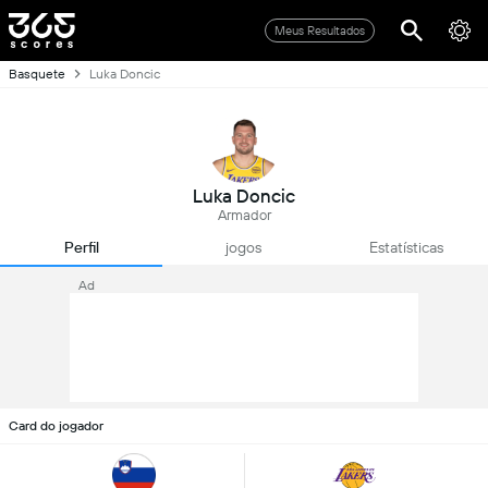
Meus Resultados
Basquete
Luka Doncic
Luka Doncic
Armador
Perfil
jogos
Estatísticas
Ad
Card do jogador