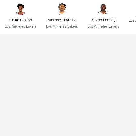
Collin Sexton
Matisse Thybulle
Kevon Looney
Los 
Los Angeles Lakers
Los Angeles Lakers
Los Angeles Lakers