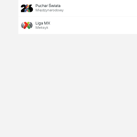
Puchar Świata
Międzynarodowy
Liga MX
Meksyk
Ostatni
V
X