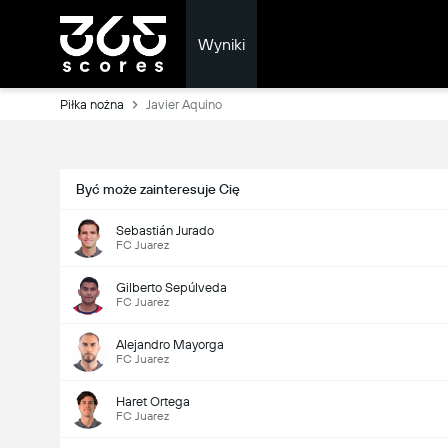
Wyniki
Piłka nożna
Javier Aquino
Być może zainteresuje Cię
Sebastián Jurado
FC Juarez
Gilberto Sepúlveda
FC Juarez
Alejandro Mayorga
FC Juarez
Haret Ortega
FC Juarez