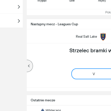
Wygląd
Gole
Asysty
Pokaż
Następny mecz - Leagues Cup
Real Salt Lake
Strzelec bramki
V
Ostatnie mecze
Whitecaps