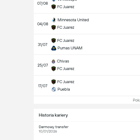
07/08
FC Juarez
Minnesota United
04/08
FC Juarez
FC Juarez
31/07
Pumas UNAM
Chivas
25/07
FC Juarez
FC Juarez
17/07
Puebla
Pokaż
Historia kariery
Darmowy transfer
10/01/2026