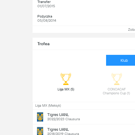
Transfer
01/07/2015
Pożyczka
05/08/2014
Zob
Trofea
Klub
 Liga MX (5) 
 CONCACAF 
Champions Cup (1) 
Liga MX (Meksyk)
Tigres UANL
2022/2023 Clausura
Tigres UANL
2018/2019 Clausura