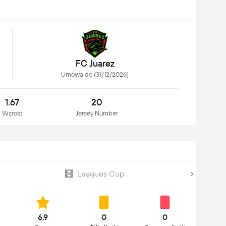
FC Juarez
Umowa do (31/12/2026)
1.67
20
Wzrost
Jersey Number
Leagues Cup
6.9
0
0