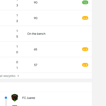
90
7.0
3
1
90
6.6
2
1
On the bench
5
1
65
6.8
0
0
57
6.9
1
 wszystko
FC Juarez