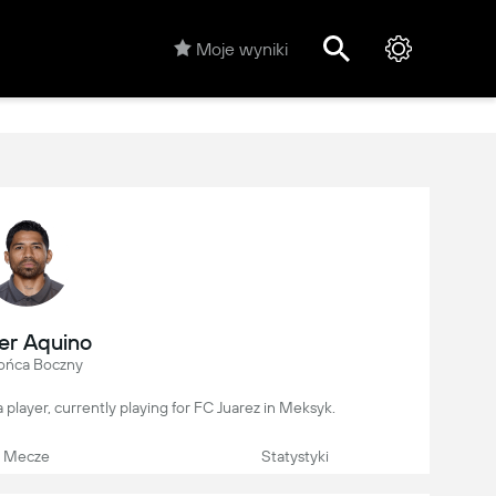
Moje wyniki
ier Aquino
ońca Boczny
a player, currently playing for FC Juarez in Meksyk.
Mecze
Statystyki