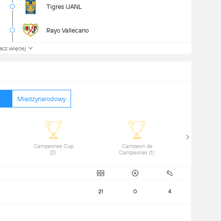
Tigres UANL
Rayo Vallecano
acz więcej
Międzynarodowy
 Campeones Cup 
 Campeon de 
(2) 
Campeones (1) 
21
0
4