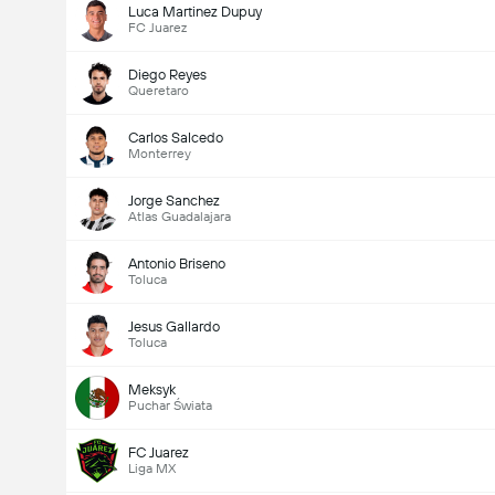
Luca Martinez Dupuy
FC Juarez
Diego Reyes
Queretaro
Carlos Salcedo
Monterrey
Jorge Sanchez
Atlas Guadalajara
Antonio Briseno
Toluca
Jesus Gallardo
Toluca
Meksyk
Puchar Świata
FC Juarez
Liga MX