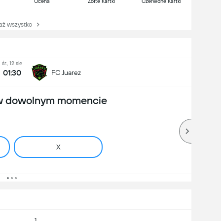
Ocena
Żółte Kartki
Czerwone Kartki
 wszystko
śr., 12 sie
01:30
FC Juarez
 w dowolnym momencie
X
1