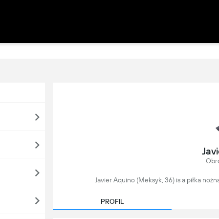
Jav
Obr
Javier Aquino (Meksyk, 36) is a piłka nożn
PROFIL