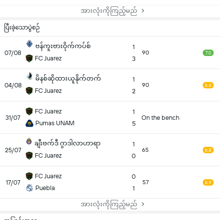
အားလုံးကိုကြည့်မည်
ပြီးခဲ့သောပွဲစဉ်
ဗန်ကူးဗားဝိုက်ကပ်စ်
1
07/08
90
7.0
FC Juarez
3
မိနစ်ဆိုထားယူနိုက်တက်
1
04/08
90
6.6
FC Juarez
2
FC Juarez
1
31/07
On the bench
Pumas UNAM
5
ချီးဗက်ဒီ ဂွာဒါလာဟာရာ
1
25/07
65
6.8
FC Juarez
0
FC Juarez
0
17/07
57
6.9
Puebla
1
အားလုံးကိုကြည့်မည်