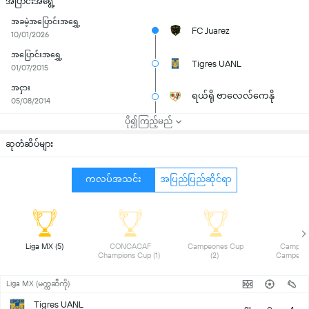
အပြာင်းအရွေ့
အခမဲ့အပြောင်းအရွှေ့
FC Juarez
10/01/2026
အပြောင်းအရွှေ့
Tigres UANL
01/07/2015
အငှား
ရယ်ရို ဗာလေလ်ကေနို
05/08/2014
ပို၍ကြည့်မည်
ဆုတံဆိပ်များ
ကလပ်အသင်း
အပြည်ပြည်ဆိုင်ရာ
 Liga MX (5) 
 CONCACAF 
 Campeones Cup 
 Campeon
Champions Cup (1) 
(2) 
Liga MX (မက္ကဆီကို)
Tigres UANL