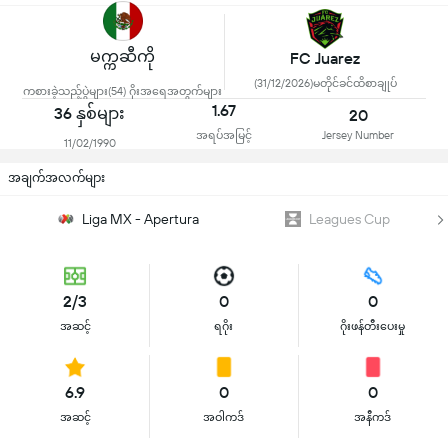
မက္ကဆီကို
FC Juarez
(31/12/2026)မတိုင်ခင်ထိစာချုပ်
ကစားခဲ့သည့်ပွဲများ(54) ဂိုးအရေအတွက်များ
1.67
36 နှစ်များ
20
အရပ်အမြင့်
Jersey Number
11/02/1990
အချက်အလက်များ
Liga MX - Apertura
Leagues Cup
2/3
0
0
အဆင့်
ရဂိုး
ဂိုးဖန်တီးပေးမှု
6.9
0
0
အဆင့်
အဝါကဒ်
အနီကဒ်