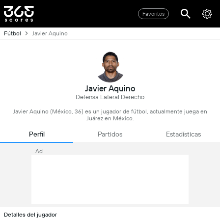
Favoritos
Fútbol
Javier Aquino
Javier Aquino
Defensa Lateral Derecho
Javier Aquino (México, 36) es un jugador de fútbol, actualmente juega en
Juárez en México.
Perfil
Partidos
Estadísticas
Ad
Detalles del jugador