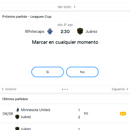
Ver todo
Próximo partido - Leagues Cup
sáb, 8º ago
2:30
Whitecaps
Juárez
Marcar en cualquier momento
Si
No
Anterior
Siguiente
Últimos partidos
Minnesota United
1
04/08
90
6.6
Juárez
2
Juárez
1