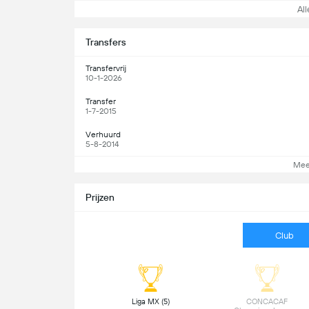
Alle
Transfers
Transfervrij
10-1-2026
Transfer
1-7-2015
Verhuurd
5-8-2014
Mee
Prijzen
Club
 Liga MX (5) 
 CONCACAF 