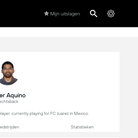
Mijn uitslagen
ier Aquino
echtsback
player, currently playing for FC Juarez in Mexico.
dstrijden
Statistieken