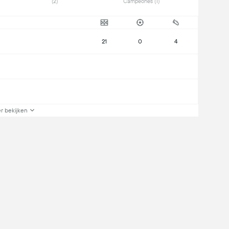
(2) 
Campeones (1) 
21
0
4
r bekijken