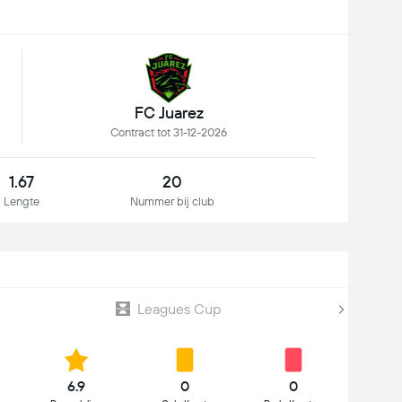
FC Juarez
Contract tot 31-12-2026
1.67
20
Lengte
Nummer bij club
Leagues Cup
6.9
0
0