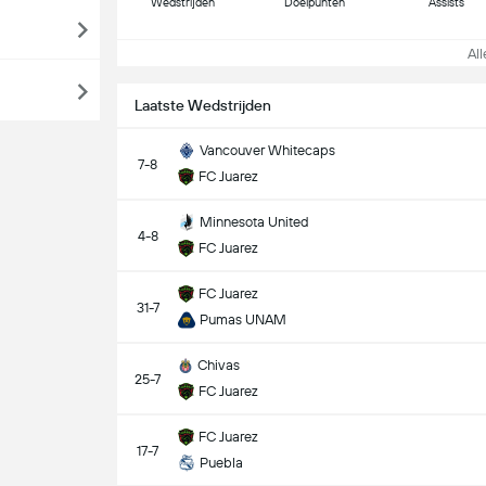
Wedstrijden
Doelpunten
Assists
Alle
Laatste Wedstrijden
Vancouver Whitecaps
7-8
FC Juarez
Minnesota United
4-8
FC Juarez
FC Juarez
31-7
Pumas UNAM
Chivas
25-7
FC Juarez
FC Juarez
17-7
Puebla