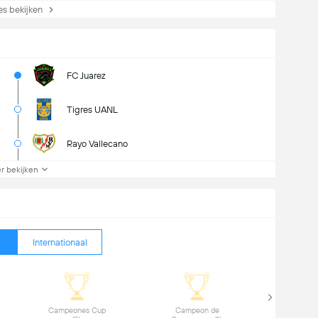
s bekijken
FC Juarez
Tigres UANL
Rayo Vallecano
r bekijken
Internationaal
 Campeones Cup 
 Campeon de 