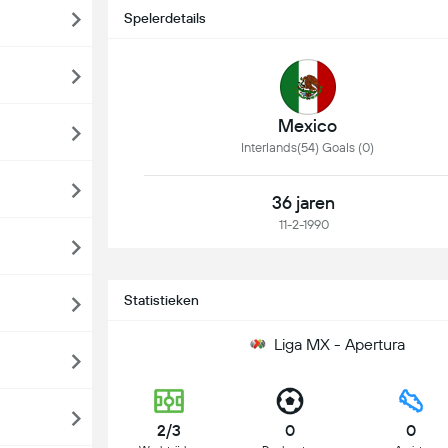
Spelerdetails
Mexico
Interlands(54) Goals (0)
36 jaren
11-2-1990
Statistieken
Liga MX - Apertura
2/3
0
0