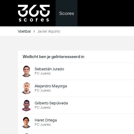
Scores
Voetbal
Javier Aquino
Wellicht ben je geïnteresseerd in
Sebastián Jurado
FC Juarez
Alejandro Mayorga
FC Juarez
Gilberto Sepúlveda
FC Juarez
Haret Ortega
FC Juarez