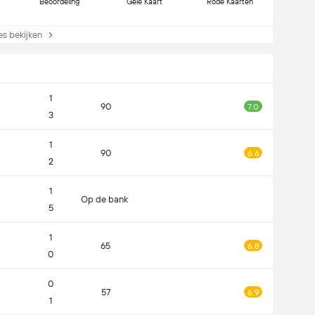
Beoordeling
Gele Kaart
Rode Kaarten
s bekijken
1
90
7.0
3
1
90
6.6
2
1
Op de bank
5
1
65
6.8
0
0
57
6.9
1