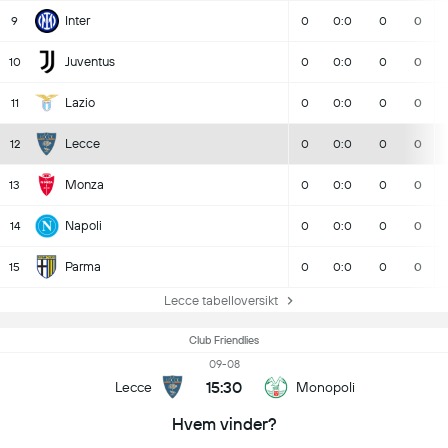
Inter
9
0
0:0
0
0
Juventus
10
0
0:0
0
0
Lazio
11
0
0:0
0
0
Lecce
12
0
0:0
0
0
Monza
13
0
0:0
0
0
Napoli
14
0
0:0
0
0
Parma
15
0
0:0
0
0
Lecce tabelloversikt
Club Friendlies
09-08
15:30
Lecce
Monopoli
Hvem vinder?