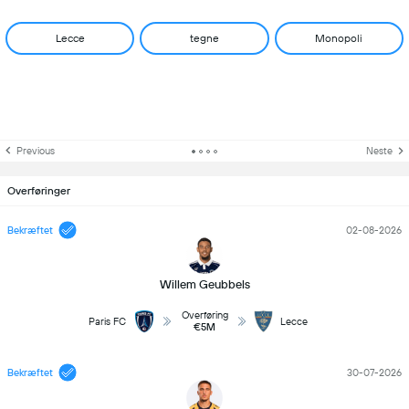
Lecce
tegne
Monopoli
Previous
Neste
Overføringer
Bekræftet
02-08-2026
Willem Geubbels
Overføring
Paris FC
Lecce
€5M
Bekræftet
30-07-2026