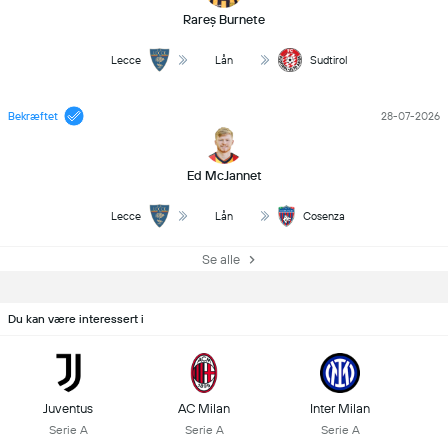
Rareș Burnete
Lecce
Lån
Sudtirol
Bekræftet
28-07-2026
Ed McJannet
Lecce
Lån
Cosenza
Se alle
Du kan være interessert i
Juventus
AC Milan
Inter Milan
Serie A
Serie A
Serie A