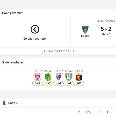
Poengoversikt
Club Friendlies
5
-
2
29-07
Lecce
Se alle resultater
US Lecce Kamper
Siste resultater
29-07
25-07
22-07
19-07
24-05
5
-
2
2
-
2
0
-
1
0
-
1
1
-
0
Serie A
P
F:A
+/-
P