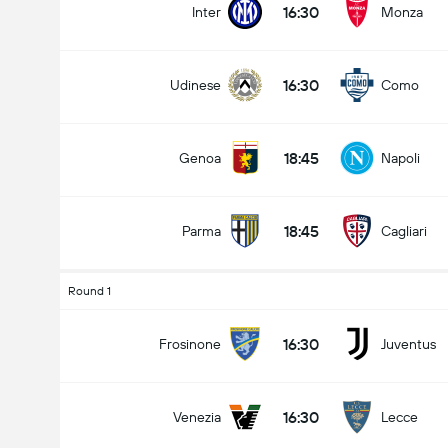
16:30
Inter
Monza
16:30
Udinese
Como
Totalt mål i kamp (2.5)
18:45
Genoa
Napoli
under
over
18:45
Parma
Cagliari
Round 1
16:30
Frosinone
Juventus
16:30
Venezia
Lecce