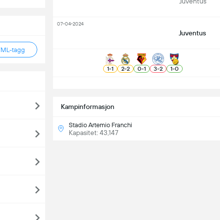
Juventus
07-04-2024
Juventus
TML-tagg
1
-
1
2
-
2
0
-
1
3
-
2
1
-
0
S
Kampinformasjon
Stadio Artemio Franchi
Kapasitet: 43,147