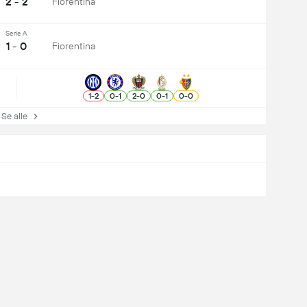
2 - 2
Fiorentina
Serie A
1 - 0
Fiorentina
1
-
2
0
-
1
2
-
0
0
-
1
0
-
0
e alle