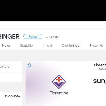
ÅRINGER
Follow
64.69M
News
Statistikk
Innsikt
Overføringer
Historikk
Fiorent
ukturer
Italy,
sun,
Fiorentina
22-08-2026