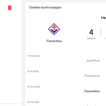
Direkte konfrontasjon
He
4
Seiere
Fiorentina
17-05-2026
Juventus
22-11-2025
Fiorentina
16-03-2025
Fiorentina
29-12-2024