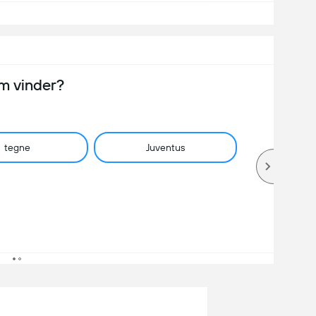
m vinder?
tegne
Juventus