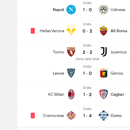
Endte
1
-
0
Napoli
Udinese
Endte
0
-
2
Hellas Verona
AS Roma
Endte
2
-
2
Torino
Juventus
Derby della Mole
Endte
1
-
0
Lecce
Genoa
Endte
1
-
2
AC Milan
Cagliari
Endte
1
-
4
Cremonese
Como