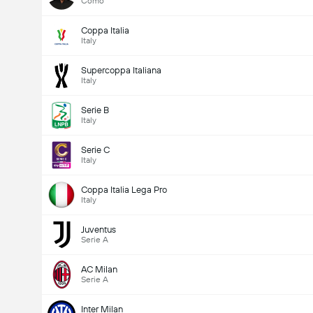
Como
Coppa Italia
Italy
Supercoppa Italiana
Italy
Serie B
Italy
Serie C
Italy
Coppa Italia Lega Pro
Italy
Juventus
Serie A
AC Milan
Serie A
Inter Milan