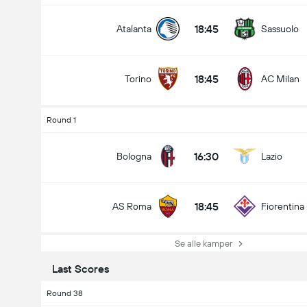
18:45
Atalanta
Sassuolo
18:45
Torino
AC Milan
Round 1
16:30
Bologna
Lazio
18:45
AS Roma
Fiorentina
Se alle kamper
Last Scores
Round 38