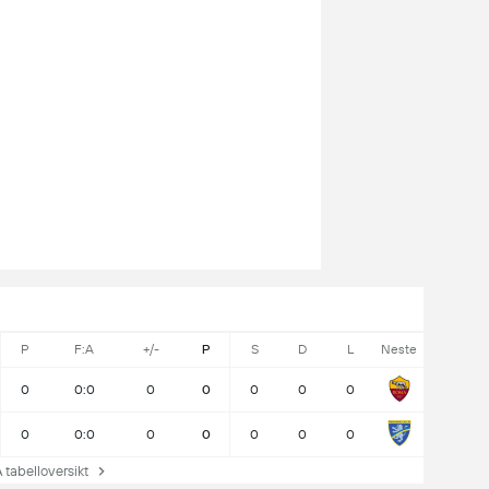
P
F:A
+/-
P
S
D
L
Neste
0
0:0
0
0
0
0
0
0
0:0
0
0
0
0
0
tabelloversikt