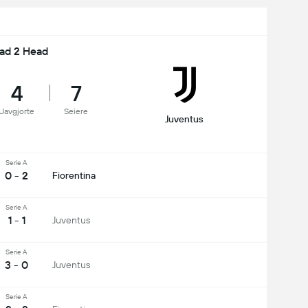
ad 2 Head
4
7
Uavgjorte
Seiere
Juventus
Serie A
0 - 2
Fiorentina
Serie A
1 - 1
Juventus
Serie A
3 - 0
Juventus
Serie A