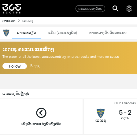
ຄະແນນຂອງຂ້ອຍ
ບານເຕະ
ເລດເຊ
ລາຍລະອຽດ
ແມັດ (ເກມແຂ່ງຂັນ)
ຕາຕະລາງອັນດັບຄະແນນ
ເລດເຊ: ຄະແນນແບບສົດໆ
The place for all the latest ຄະແນນແບບສົດໆ, fixtures, results and more for ເລດເຊ
Follow
1.1K
ເກມແຂ່ງຂັນຫຼ້າສຸດ
Club Friendlies
5
-
2
29/07
ເລດເຊ
ເບິ່ງຜົນການແຂ່ງຂັນທັງໝົດ