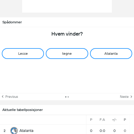
Spådommer
Hvem vinder?
Lecce
tegne
Atalanta
Previous
Neste
Aktuelle tabellposisjoner
P
F:A
+/-
P
Atalanta
2
0
0:0
0
0