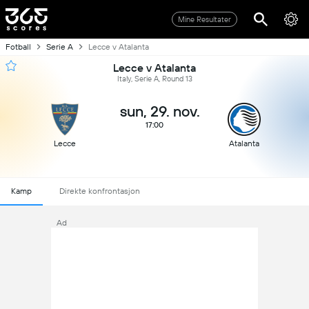
Mine Resultater
Fotball
Serie A
Lecce v Atalanta
Lecce v Atalanta
Italy, Serie A, Round 13
sun, 29. nov.
17:00
Lecce
Atalanta
Kamp
Direkte konfrontasjon
Ad