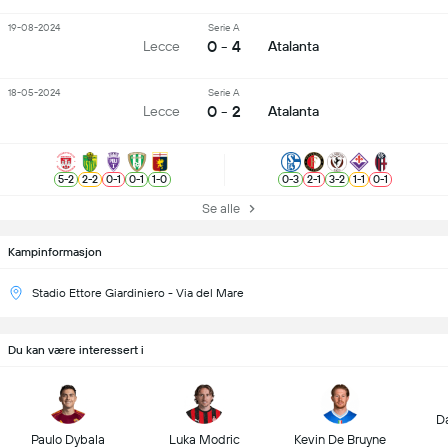
19-08-2024
Serie A
0 - 4
Lecce
Atalanta
18-05-2024
Serie A
0 - 2
Lecce
Atalanta
5
-
2
2
-
2
0
-
1
0
-
1
1
-
0
0
-
3
2
-
1
3
-
2
1
-
1
0
-
1
Se alle
Kampinformasjon
Stadio Ettore Giardiniero - Via del Mare
Du kan være interessert i
D
Paulo Dybala
Luka Modric
Kevin De Bruyne