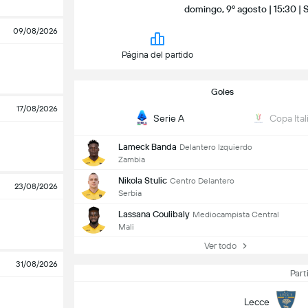
domingo, 9º agosto | 15:30 |
09/08/2026
Página del partido
Goles
17/08/2026
Serie A
Copa Ital
Lameck Banda
Delantero Izquierdo
Zambia
Nikola Stulic
Centro Delantero
23/08/2026
Serbia
Lassana Coulibaly
Mediocampista Central
Mali
Ver todo
31/08/2026
Part
Lecce