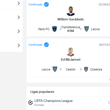
Confirmado
02/08/2
Willem Geubbels
Transferencia
Paris FC
Lecce
€5M
Confirmado
28/07/2
Ed McJannet
Lecce
Cesión
Cosenza
Ve
Ligas populares
UEFA Champions League
Europa