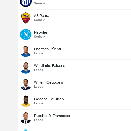
Serie A
AS Roma
Serie A
Nápoles
Serie A
Christian Früchtl
Lecce
Wladimiro Falcone
Lecce
Willem Geubbels
Lecce
Lassana Coulibaly
Lecce
Eusebio Di Francesco
Lecce