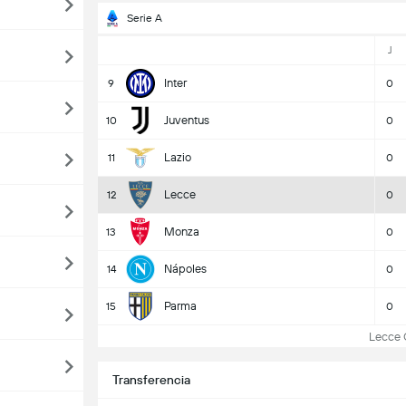
Serie A
J
Inter
9
0
Juventus
10
0
Lazio
11
0
Lecce
12
0
Monza
13
0
Nápoles
14
0
Parma
15
0
Lecce Cl
Transferencia