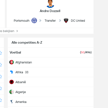
Andre Dozzell
Portsmouth
Transfer
DC United
s bekijken
Alle competities A-Z
Voetbal
(
50
/496)
Afghanistan
Afrika
(2)
Albanië
Algerije
Amerika