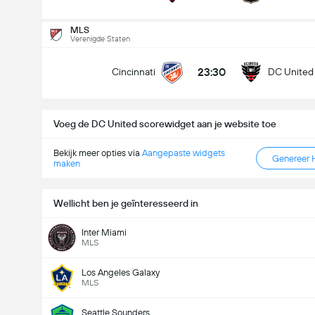
Doelpunten - Meer dan/minder dan (2.5)
MLS
Verenigde Staten
23:30
Cincinnati
DC United
Minder dan
Meer dan
Voeg de DC United scorewidget aan je website toe
Bekijk meer opties via
Aangepaste widgets
Genereer 
maken
Wellicht ben je geïnteresseerd in
Inter Miami
MLS
Los Angeles Galaxy
MLS
Seattle Sounders