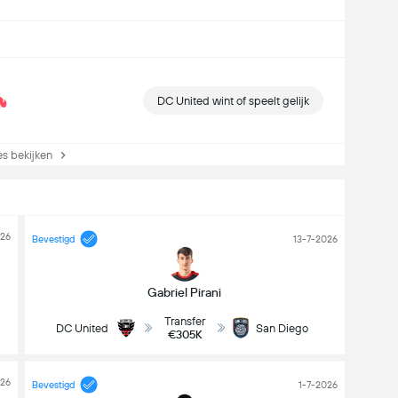
DC United wint of speelt gelijk
s bekijken
026
Bevestigd
13-7-2026
Gabriel Pirani
Transfer
DC United
San Diego
€305K
026
Bevestigd
1-7-2026