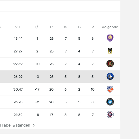
S
V:T
+/-
P
W
G
V
Volgende
8
45:44
1
26
7
5
6
8
29:27
2
25
7
4
7
8
29:39
-10
25
7
4
7
8
26:29
-3
23
5
8
5
8
30:47
-17
20
6
2
10
8
26:28
-2
20
5
5
8
8
24:32
-8
17
3
8
7
Tabel & standen