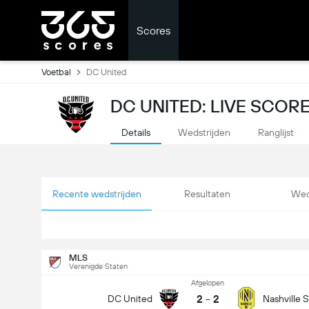
Scores
Voetbal
DC United
DC UNITED: LIVE SCOR
Details
Wedstrijden
Ranglijst
Recente wedstrijden
Resultaten
Wed
MLS
Verenigde Staten
Afgelopen
2
-
2
DC United
Nashville 