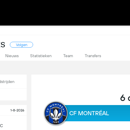
ES
Volgen
Nieuws
Statistieken
Team
Transfers
strijden
6 
1-8-2026
CF MONTRÉAL
SC