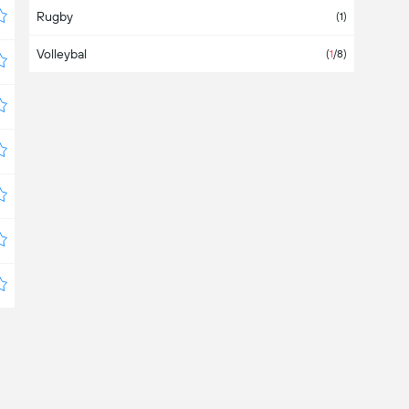
Rugby
Bangladesh
(1)
Volleybal
Barbados
(
1
/8)
België
(38)
Belize
Bermuda
Boeroendi
Bolivia
(3)
Bosnië-Herzegovina
(2)
Botswana
Brazilië
(
4
/33)
Brunei Darussalam