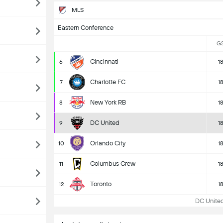
MLS
Eastern Conference
G
Cincinnati
6
1
Charlotte FC
7
1
New York RB
8
1
DC United
9
1
Orlando City
10
1
Columbus Crew
11
1
Toronto
12
1
DC United 