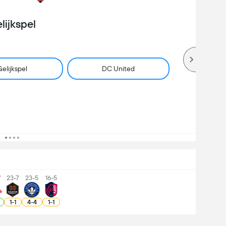
lijkspel
elijkspel
DC United
7
23-7
23-5
16-5
1
-
1
4
-
4
1
-
1