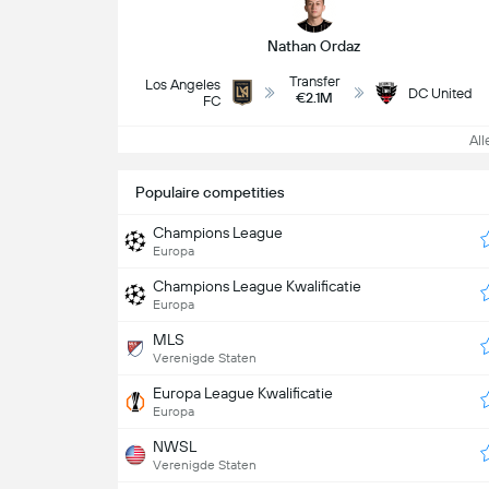
Nathan Ordaz
Transfer
Los Angeles
DC United
€2.1M
FC
Alle
Populaire competities
Champions League
Europa
Champions League Kwalificatie
Europa
MLS
Verenigde Staten
Europa League Kwalificatie
Europa
NWSL
Verenigde Staten