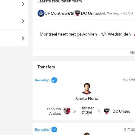
Laatste resultaten team
VS
CF Montréal
DC United
zat, 15e aug. - 23:30
Montréal heeft niet gewonnen - 4/4 Wedstrijden
Alle
Transfers
Bevestigd
29-7-2
Kimito Nono
Transfer
Kashima
DC United
€1.3M
Antlers
Bevestigd
13-7-2