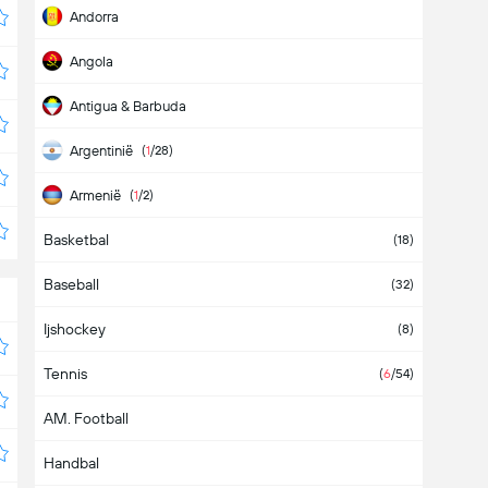
Andorra
Angola
Antigua & Barbuda
Argentinië
(
1
/28)
Armenië
(
1
/2)
Basketbal
Aruba
(18)
Baseball
Australië
(2)
(32)
Ijshockey
Azerbeidzjan
(8)
Tennis
Azië
(
6
/54)
AM. Football
Bahamas
Handbal
Bahrein