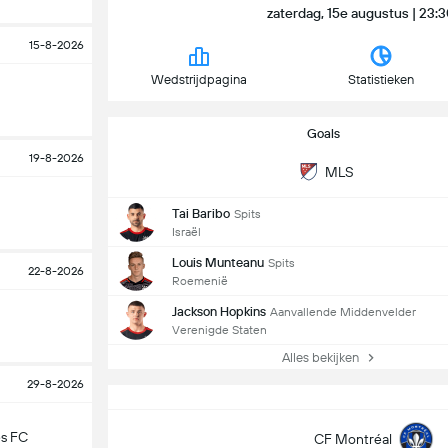
zaterdag, 15e augustus | 23:
15-8-2026
Wedstrijdpagina
Statistieken
Goals
19-8-2026
MLS
Tai Baribo
Spits
Israël
Louis Munteanu
Spits
22-8-2026
Roemenië
Jackson Hopkins
Aanvallende Middenvelder
Verenigde Staten
Alles bekijken
29-8-2026
es FC
CF Montréal