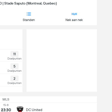
30 | Stade Saputo (Montreal, Quebec)
Standen
Nek aan nek
11
Doelpunten
5
Doelpunten
2
Doelpunten
MLS
15-8
23:30
DC United