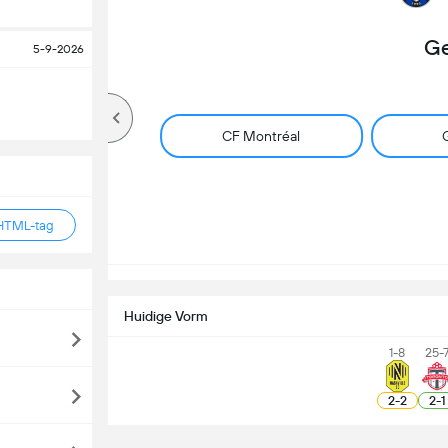
Ge
5-9-2026
CF Montréal
G
HTML-tag
Huidige Vorm
1-8
25-
2
-
2
2
-
1