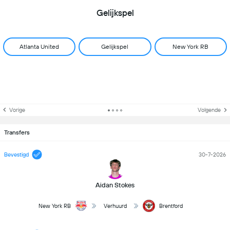
Gelijkspel
Atlanta United
Gelijkspel
New York RB
Vorige
Volgende
Transfers
Bevestigd
30-7-2026
Aidan Stokes
New York RB
Verhuurd
Brentford