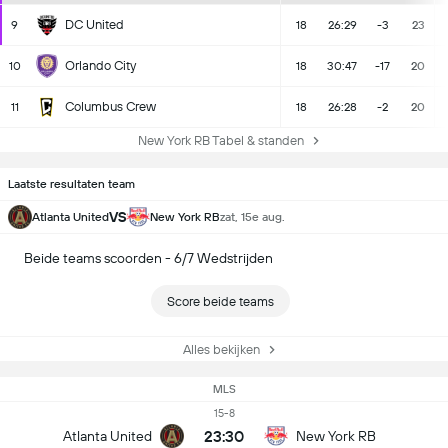
DC United
9
18
26:29
-3
23
Orlando City
10
18
30:47
-17
20
Columbus Crew
11
18
26:28
-2
20
New York RB Tabel & standen
Laatste resultaten team
VS
Atlanta United
New York RB
zat, 15e aug.
Beide teams scoorden - 6/7 Wedstrijden
Score beide teams
Alles bekijken
MLS
15-8
23:30
Atlanta United
New York RB