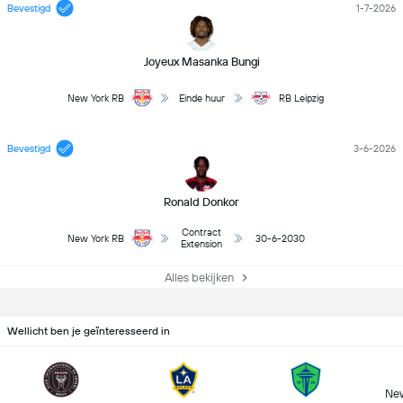
Bevestigd
1-7-2026
Joyeux Masanka Bungi
New York RB
Einde huur
RB Leipzig
Bevestigd
3-6-2026
Ronald Donkor
Contract
New York RB
30-6-2030
Extension
Alles bekijken
Wellicht ben je geïnteresseerd in
New