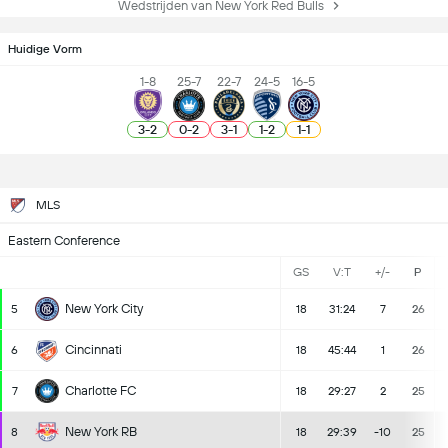
Wedstrijden van New York Red Bulls
Huidige Vorm
1-8
25-7
22-7
24-5
16-5
3
-
2
0
-
2
3
-
1
1
-
2
1
-
1
MLS
Eastern Conference
GS
V:T
+/-
P
New York City
5
18
31:24
7
26
Cincinnati
6
18
45:44
1
26
Charlotte FC
7
18
29:27
2
25
New York RB
8
18
29:39
-10
25