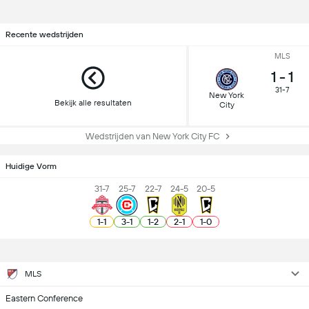
Recente wedstrijden
MLS
1
-
1
31-7
New York
Bekijk alle resultaten
City
Wedstrijden van New York City FC
Huidige Vorm
31-7
25-7
22-7
24-5
20-5
1
-
1
3
-
1
1
-
2
2
-
1
1
-
0
MLS
Eastern Conference