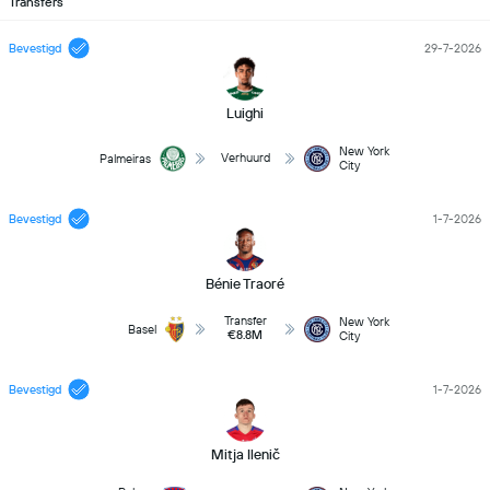
Transfers
Bevestigd
29-7-2026
Luighi
New York
Verhuurd
Palmeiras
City
Bevestigd
1-7-2026
Bénie Traoré
Transfer
New York
Basel
€8.8M
City
Bevestigd
1-7-2026
Mitja Ilenič