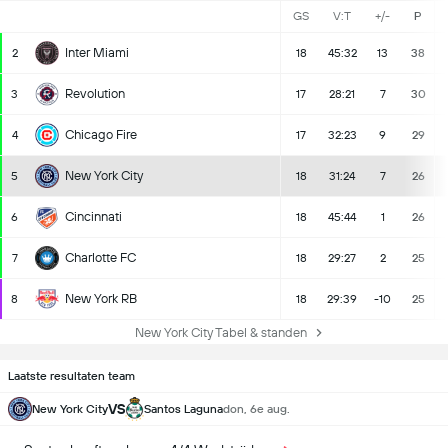
GS
V:T
+/-
P
Inter Miami
2
18
45:32
13
38
Revolution
3
17
28:21
7
30
Chicago Fire
4
17
32:23
9
29
New York City
5
18
31:24
7
26
Cincinnati
6
18
45:44
1
26
Charlotte FC
7
18
29:27
2
25
New York RB
8
18
29:39
-10
25
New York City Tabel & standen
Laatste resultaten team
VS
New York City
Santos Laguna
don, 6e aug.