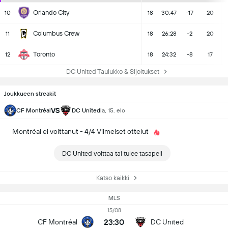
Orlando City
10
18
30:47
-17
20
Columbus Crew
11
18
26:28
-2
20
Toronto
12
18
24:32
-8
17
DC United Taulukko & Sijoitukset
Joukkueen streakit
VS
CF Montréal
DC United
la, 15. elo
Montréal ei voittanut - 4/4 Viimeiset ottelut
DC United voittaa tai tulee tasapeli
Katso kaikki
MLS
15/08
23:30
CF Montréal
DC United