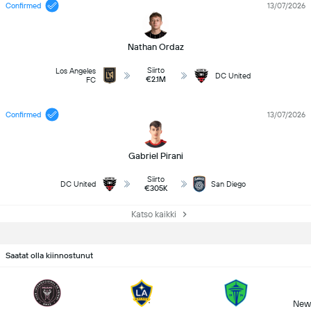
Confirmed
13/07/2026
Nathan Ordaz
Siirto
Los Angeles
DC United
€2.1M
FC
Confirmed
13/07/2026
Gabriel Pirani
Siirto
DC United
San Diego
€305K
Katso kaikki
Saatat olla kiinnostunut
New 