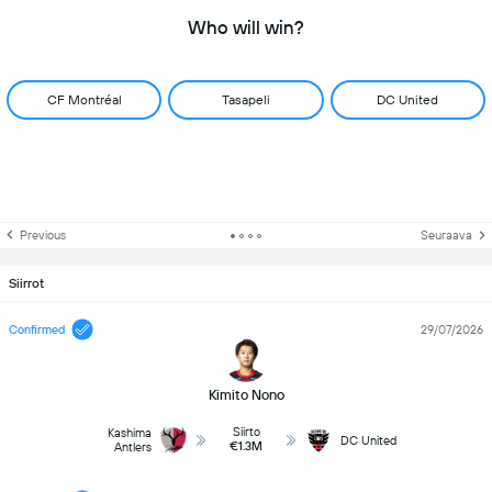
Who will win?
CF Montréal
Tasapeli
DC United
Previous
Seuraava
Siirrot
Confirmed
29/07/2026
Kimito Nono
Siirto
Kashima
DC United
€1.3M
Antlers