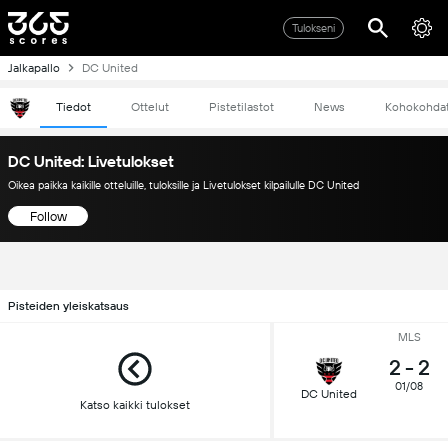
Tulokseni
Jalkapallo
DC United
Tiedot
Ottelut
Pistetilastot
News
Kohokohda
DC United: Livetulokset
Oikea paikka kaikille otteluille, tuloksille ja Livetulokset kilpailulle DC United
Follow
Pisteiden yleiskatsaus
MLS
2
-
2
01/08
DC United
Katso kaikki tulokset