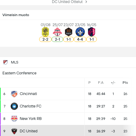
DC United Ottelut
Viimeisin muoto
01/08
25/07
23/07
23/05
16/05
2
-
2
2
-
1
1
-
1
4
-
4
1
-
1
MLS
Eastern Conference
P
F:A
+/-
Pts
Cincinnati
6
18
45:44
1
26
Charlotte FC
7
18
29:27
2
25
New York RB
8
18
29:39
-10
25
DC United
9
18
26:29
-3
23