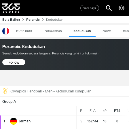
Skor saya
Bola Baling
Perancis
Kedudukan
Butir-butir
Perlawanan
Kedudukan
News
Bra
Perancis: Kedudukan
Semak kedudukan secara langsung Perancis yang terkini untuk musim
Follow
Olympics Handball - Men - Kedudukan Kumpulan
Group A
P
F: A
+/-
PTS
Jerman
1
5
162:144
18
8