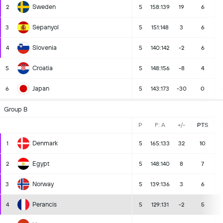
Sweden
2
5
158:139
19
6
Sepanyol
3
5
151:148
3
6
Slovenia
4
5
140:142
-2
6
Croatia
5
5
148:156
-8
4
Japan
6
5
143:173
-30
0
Group B
P
F: A
+/-
PTS
Denmark
1
5
165:133
32
10
Egypt
2
5
148:140
8
7
Norway
3
5
139:136
3
6
Perancis
4
5
129:131
-2
5