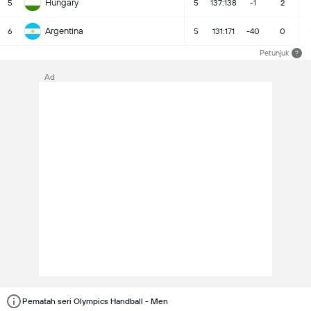
Hungary
5
5
137:138
-1
2
Argentina
6
5
131:171
-40
0
Petunjuk
?
Ad
Pematah seri Olympics Handball - Men