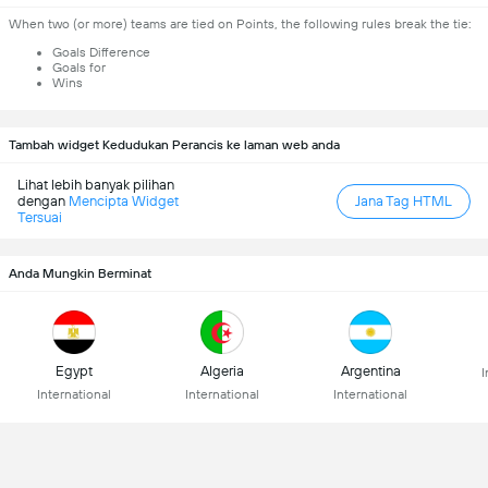
When two (or more) teams are tied on Points, the following rules break the tie:
Goals Difference
Goals for
Wins
Tambah widget Kedudukan Perancis ke laman web anda
Lihat lebih banyak pilihan
dengan
Mencipta Widget
Jana Tag HTML
Tersuai
Anda Mungkin Berminat
Egypt
Algeria
Argentina
I
International
International
International