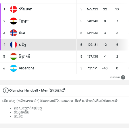
ເດັນມາກ
1
5
165:133
32
10
Egypt
2
5
148:140
8
7
ນໍເວ
3
5
139:136
3
6
ຝຣັ່ງ
4
5
129:131
-2
5
ຮົງກາລີ
5
5
137:138
-1
2
Argentina
6
5
131:171
-40
0
ຕຳນານ
?
Olympics Handball - Men ໄທເບຣກເກີ
ເມື່ອ ສອງ (ຫລືຫລາຍກວ່າ) ທີມສະເຫມີໃນ ຄະແນນ, ກົດຕໍ່ໄປນີ້ຈະບໍ່ເຮັດໃຫ້ສະເຫມີ:
ຄວາມແຕກຕ່າງປະຕູ
ປະຕູສຳລັບ
ຊະນະ