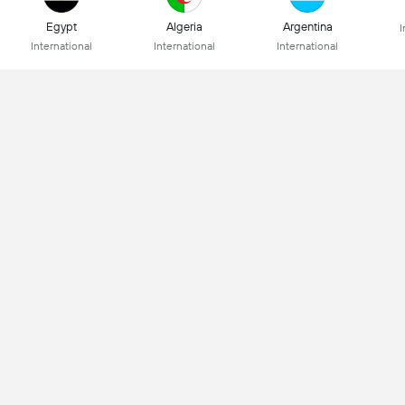
Egypt
Algeria
Argentina
I
International
International
International