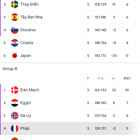
Thụy Điển
2
5
158:139
19
6
Tây Ban Nha
3
5
151:148
3
6
Slovenia
4
5
140:142
-2
6
Croatia
5
5
148:156
-8
4
Japan
6
5
143:173
-30
0
Group B
P
F:A
+/-
PST
Đan Mạch
1
5
165:133
32
10
Egypt
2
5
148:140
8
7
Na Uy
3
5
139:136
3
6
Pháp
4
5
129:131
-2
5