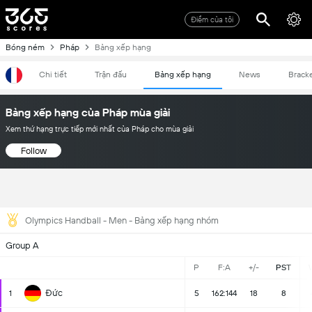
Điểm của tôi
Bóng ném
Pháp
Bảng xếp hạng
Chi tiết
Trận đấu
Bảng xếp hạng
News
Brack
Bảng xếp hạng của Pháp mùa giải
Xem thứ hạng trực tiếp mới nhất của Pháp cho mùa giải
Follow
Olympics Handball - Men - Bảng xếp hạng nhóm
Group A
P
F:A
+/-
PST
Đức
1
5
162:144
18
8