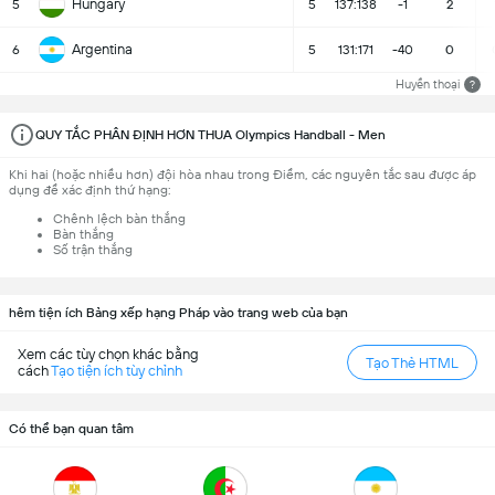
Hungary
5
5
137:138
-1
2
Argentina
6
5
131:171
-40
0
Huyền thoại
?
QUY TẮC PHÂN ĐỊNH HƠN THUA Olympics Handball - Men
Khi hai (hoặc nhiều hơn) đội hòa nhau trong Điểm, các nguyên tắc sau được áp
dụng để xác định thứ hạng:
Chênh lệch bàn thắng
Bàn thắng
Số trận thắng
hêm tiện ích Bảng xếp hạng Pháp vào trang web của bạn
Xem các tùy chọn khác bằng
Tạo Thẻ HTML
cách
Tạo tiện ích tùy chỉnh
Có thể bạn quan tâm