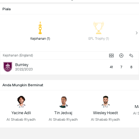
Piala
 Kejohanan (1) 
 EFL Trophy (1) 
Kejohanan (England)
Burnley
41
7
8
2022/2023
Anda Mungkin Berminat
Ma
Yacine Adli
Tin Jedvaj
Wesley Hoedt
Al 
Al Shabab Riyadh
Al Shabab Riyadh
Al Shabab Riyadh