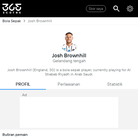
Skor saya
Bola Sepak
Josh Brownhill
Josh Brownhill
Gelandang tengah
Josh Brownhill (England, 30) is a bola sepak player, currently playing for Al
Shabab Riyadh in Arab Saudi.
PROFIL
Perlawanan
Statistik
Ad
Butiran pemain