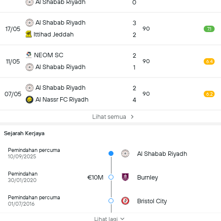
Al Shabab Riyadh
0
Al Shabab Riyadh
3
17/05
90
7.1
Ittihad Jeddah
2
NEOM SC
2
11/05
90
6.4
Al Shabab Riyadh
1
Al Shabab Riyadh
2
07/05
90
6.2
Al Nassr FC Riyadh
4
Lihat semua
Sejarah Kerjaya
Pemindahan percuma
Al Shabab Riyadh
10/09/2025
Pemindahan
€10M
Burnley
30/01/2020
Pemindahan percuma
Bristol City
01/07/2016
Lihat lagi