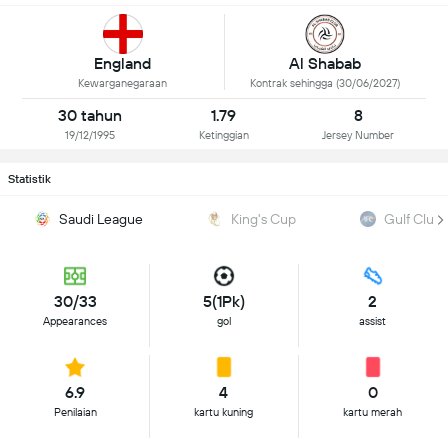
Al Shabab
England
Kontrak sehingga (30/06/2027)
Kewarganegaraan
30 tahun
1.79
8
19/12/1995
Ketinggian
Jersey Number
Statistik
Saudi League
King's Cup
Gulf Club
30/33
5(1Pk)
2
Appearances
gol
assist
6.9
4
0
Penilaian
kartu kuning
kartu merah