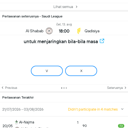
Lihat semua
Perlawanan seterusnya - Saudi League
čet, 13. avg
18:00
Al Shabab
Qadisiya
untuk menjaringkan bila-bila masa
V
X
Previous
Seterusnya
Perlawanan Terakhir
21/07/2026 - 03/08/2026
Didn't participate in 4 matches
Al-Najma
1
20/05
90
7.3