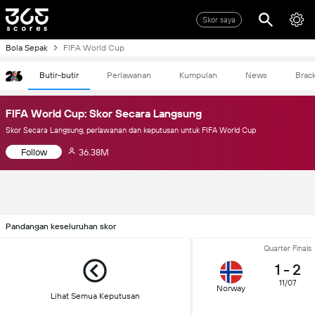
Skor saya
Bola Sepak
FIFA World Cup
Butir-butir
Perlawanan
Kumpulan
News
Brac
FIFA World Cup: Skor Secara Langsung
Skor Secara Langsung, perlawanan dan keputusan untuk FIFA World Cup
Follow
36.38M
Pandangan keseluruhan skor
Quarter Finals
1
-
2
11/07
Norway
Lihat Semua Keputusan