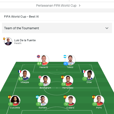
Perlawanan FIFA World Cup
FIFA World Cup - Best XI
Team of the Tournament
Luis De la Fuente
Pelatih
8.4
8.7
Haaland
Messi
8.3
7.7
Mbappe
Olise
7.7
7.3
Bellingham
Hernández
7.1
7.1
7.2
7.7
Cucurella
Romero
Cubarsí
Porro