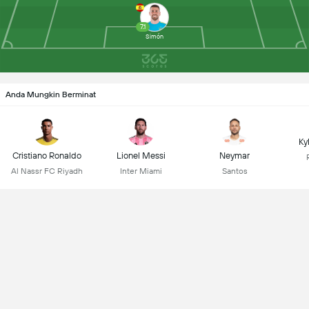
7.1
Simón
Anda Mungkin Berminat
Ky
Cristiano Ronaldo
Lionel Messi
Neymar
Al Nassr FC Riyadh
Inter Miami
Santos