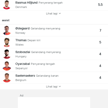
Rasmus Höjlund
Penyerang tengah
5.5
Denmark
Lihat lagi
assist
Ødegaard
Gelandang menyerang
7
Norway
Thomas
Depan kiri
5
Wales
Szoboszlai
Gelandang menyerang
4
Hungary
Oyarzabal
Penyerang tengah
4
Sepanyol
Saelemaekers
Gelandang kanan
4
Belgium
Lihat lagi
Ad