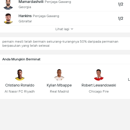
Mamardashvili
Penjaga Gawang
1/2
Georgia
Hankins
Penjaga Gawang
1/2
Gibraltar
Lihat lagi
pemain mesti telah bermain sekurang-kurangnya 50% daripada permainan
berpasukan yang telah selesai
Anda Mungkin Berminat
L
Cristiano Ronaldo
Kylian Mbappe
Robert Lewandowski
Al Nassr FC Riyadh
Real Madrid
Chicago Fire