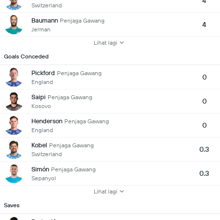
4
Switzerland
Baumann
Penjaga Gawang
4
Jerman
Lihat lagi
Goals Conceded
Pickford
Penjaga Gawang
0
England
Saipi
Penjaga Gawang
0
Kosovo
Henderson
Penjaga Gawang
0
England
Kobel
Penjaga Gawang
0.3
Switzerland
Simón
Penjaga Gawang
0.3
Sepanyol
Lihat lagi
Saves