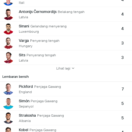
Itali
Antonijs Černomordijs
Belakang tengah
4
Latvia
Sinani
Gelandang menyerang
4
Luxembourg
Varga
Penyerang tengah
3
Hungary
Sits
Penyerang tengah
3
Latvia
Lihat lagi
Lembaran bersih
Pickford
Penjaga Gawang
7
England
Simón
Penjaga Gawang
5
Sepanyol
Strakosha
Penjaga Gawang
5
Albania
Kobel
Penjaga Gawang