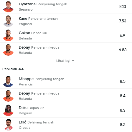
Oyarzabal
Penyerang tengah
8.13
Sepanyol
Kane
Penyerang tengah
7.53
England
Gakpo
Depan kiri
6.9
Belanda
Depay
Penyerang kedua
6.83
Belanda
Lihat lagi
Penilaian 365
Mbappe
Penyerang tengah
8.5
Perancis
Depay
Penyerang kedua
8.4
Belanda
Doku
Depan kiri
8.3
Belgium
Erlić
Belakang tengah
8.3
Croatia