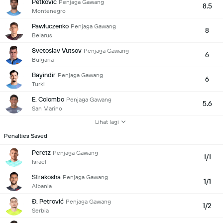
Petković
Penjaga Gawang
8.5
Montenegro
Pawluczenko
Penjaga Gawang
8
Belarus
Svetoslav Vutsov
Penjaga Gawang
6
Bulgaria
Bayindir
Penjaga Gawang
6
Turki
E. Colombo
Penjaga Gawang
5.6
San Marino
Lihat lagi
Penalties Saved
Peretz
Penjaga Gawang
1/1
Israel
Strakosha
Penjaga Gawang
1/1
Albania
Đ. Petrović
Penjaga Gawang
1/2
Serbia