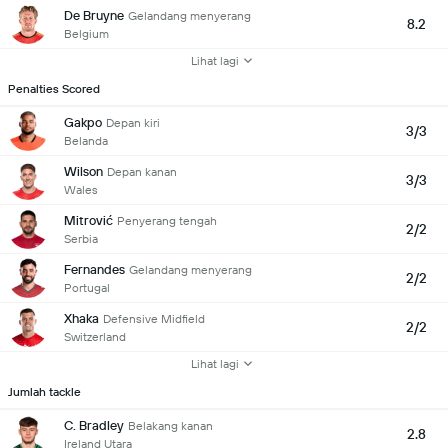
De Bruyne
Gelandang menyerang
8.2
Belgium
Lihat lagi
Penalties Scored
Gakpo
Depan kiri
3/3
Belanda
Wilson
Depan kanan
3/3
Wales
Mitrović
Penyerang tengah
2/2
Serbia
Fernandes
Gelandang menyerang
2/2
Portugal
Xhaka
Defensive Midfield
2/2
Switzerland
Lihat lagi
Jumlah tackle
C. Bradley
Belakang kanan
2.8
Ireland Utara