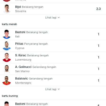
Bijol
Belakang tengah
2.3
Slovenia
Lihat lagi
kartu merah
Bastoni
Belakang tengah
1
Itali
Pittas
Penyerang tengah
1
Cyprus
S. Korac
Belakang tengah
1
Luxembourg
A. Golinucci
Gelandang tengah
1
San Marino
Bulatovic
Gelandang tengah
1
Montenegro
Lihat lagi
kartu kuning
Bastoni
Belakang tengah
4