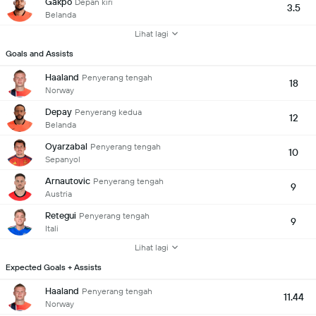
Gakpo
Depan kiri
3.5
Belanda
Lihat lagi
Goals and Assists
Haaland
Penyerang tengah
18
Norway
Depay
Penyerang kedua
12
Belanda
Oyarzabal
Penyerang tengah
10
Sepanyol
Arnautovic
Penyerang tengah
9
Austria
Retegui
Penyerang tengah
9
Itali
Lihat lagi
Expected Goals + Assists
Haaland
Penyerang tengah
11.44
Norway