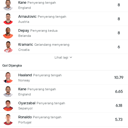
Kane
Penyerang tengah
8
England
Arnautovic
Penyerang tengah
8
Austria
Depay
Penyerang kedua
8
Belanda
Kramaric
Gelandang menyerang
6
Croatia
Lihat lagi
Gol Dijangka
Haaland
Penyerang tengah
10.79
Norway
Kane
Penyerang tengah
6.65
England
Oyarzabal
Penyerang tengah
6.18
Sepanyol
Ronaldo
Penyerang tengah
5.73
Portugal