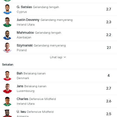
G. Satsias
Gelandang tengah
2.7
Cyprus
Justin Devenny
Gelandang menyerang
2.3
Ireland Utara
Mahmudov
Gelandang tengah
2.2
Azerbaijan
Szymanski
Gelandang menyerang
2.1
Poland
Lihat lagi
Sekatan
Bah
Belakang kanan
4
Denmark
Jans
Belakang kanan
2.7
Luxembourg
Charles
Defensive Midfield
2.6
Ireland Utara
U. Iwu
Defensive Midfield
2.5
Armenia